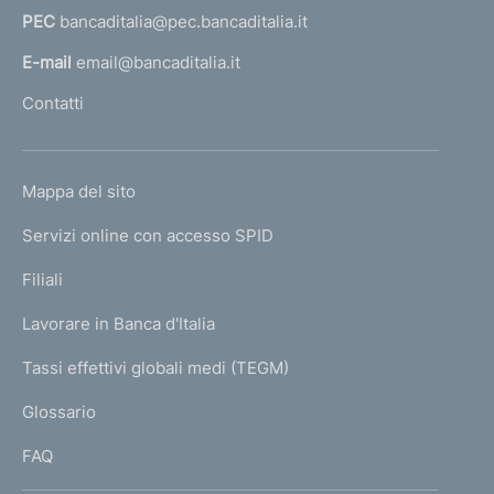
PEC
bancaditalia@pec.bancaditalia.it
a
l
E-mail
email@bancaditalia.it
l
Contatti
'
h
o
L
Mappa del sito
m
I
e
Servizi online con accesso SPID
N
p
K
Filiali
a
U
g
Lavorare in Banca d'Italia
T
e
I
Tassi effettivi globali medi (TEGM)
)
L
Glossario
I
FAQ