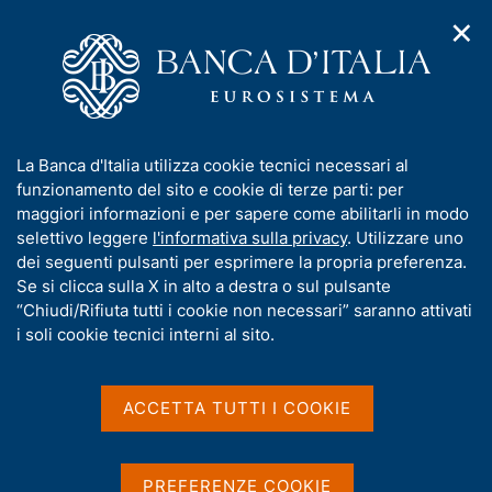
✕
H
A
o
C
p
m
e
r
e
r
i
p
c
Home
/
Media
/
Agenda
/
Banca d'Italia-OECD Workshop
m
a
a
e
g
n
I
La Banca d'Italia utilizza cookie tecnici necessari al
n
e
e
Banca d'Italia-OECD
n
funzionamento del sito e cookie di terze parti: per
u
l
d
f
maggiori informazioni e per sapere come abilitarli in modo
Workshop
i
s
o
selettivo leggere
l'informativa sulla privacy
. Utilizzare uno
n
i
r
dei seguenti pulsanti per esprimere la propria preferenza.
a
t
m
Se si clicca sulla X in alto a destra o sul pulsante
v
o
03 DICEMBRE 2021
i
a
“Chiudi/Rifiuta tutti i cookie non necessari” saranno attivati
ROMA
g
t
i soli cookie tecnici interni al sito.
a
i
z
v
i
Condividi
S
a
o
ACCETTA TUTTI I COOKIE
t
n
s
a
e
u
m
i
PREFERENZE COOKIE
p