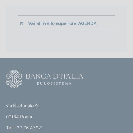
Vai al livello superiore 
AGENDA
F
o
o
(
t
t
e
via Nazionale 91
o
r
00184 Roma
r
n
Tel
+39 06 47921
a