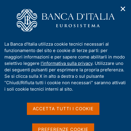
✕
H
A
o
C
p
m
e
r
e
r
i
p
c
Home
/
Media
/
Agenda
/
L'economia italiana in breve
m
a
a
e
g
n
I
La Banca d'Italia utilizza cookie tecnici necessari al
n
e
e
L'economia italiana in
n
funzionamento del sito e cookie di terze parti: per
u
l
d
f
maggiori informazioni e per sapere come abilitarli in modo
breve
i
s
o
selettivo leggere
l'informativa sulla privacy
. Utilizzare uno
n
i
r
dei seguenti pulsanti per esprimere la propria preferenza.
a
t
m
Se si clicca sulla X in alto a destra o sul pulsante
v
o
09 FEBBRAIO 2021
i
a
“Chiudi/Rifiuta tutti i cookie non necessari” saranno attivati
BANCA D'ITALIA - ROMA
g
t
i soli cookie tecnici interni al sito.
a
i
z
v
i
Condividi
S
a
o
ACCETTA TUTTI I COOKIE
t
n
s
a
e
u
m
i
PREFERENZE COOKIE
p