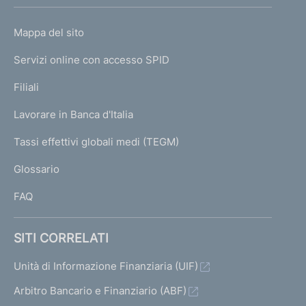
h
o
L
Mappa del sito
m
I
e
Servizi online con accesso SPID
N
p
K
Filiali
a
U
g
Lavorare in Banca d'Italia
T
e
I
Tassi effettivi globali medi (TEGM)
)
L
Glossario
I
FAQ
SITI CORRELATI
Unità di Informazione Finanziaria (UIF)
Arbitro Bancario e Finanziario (ABF)