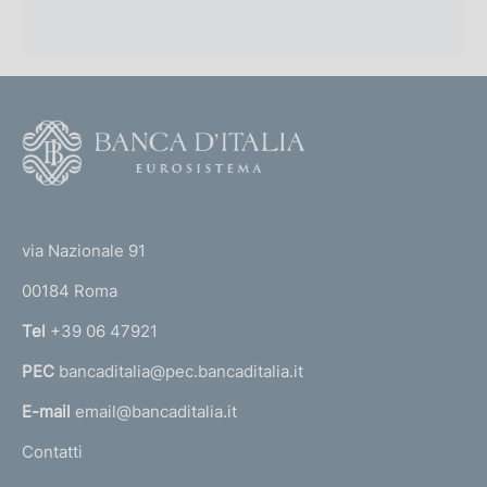
F
o
o
(
t
t
e
via Nazionale 91
o
r
00184 Roma
r
n
Tel
+39 06 47921
a
PEC
bancaditalia@pec.bancaditalia.it
a
l
E-mail
email@bancaditalia.it
l
Contatti
'