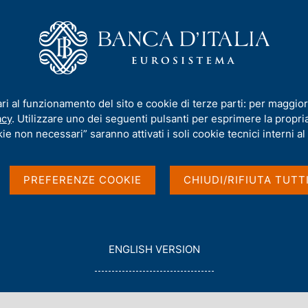
iamo
Compiti
Servizi al cittadino
Pubbli
l 2020 "L'economia della Puglia"
ari al funzionamento del sito e cookie di terze parti: per maggior
acy
. Utilizzare uno dei seguenti pulsanti per esprimere la propria 
porto annuale sul
ie non necessari” saranno attivati i soli cookie tecnici interni al 
a Puglia"
PREFERENZE COOKIE
CHIUDI/RIFIUTA TUTT
G
ENGLISH VERSION
O
T
O