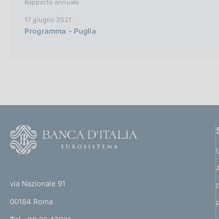
Rapporto annuale
17 giugno 2021
Programma - Puglia
F
o
o
(
t
t
e
via Nazionale 91
o
r
00184 Roma
r
n