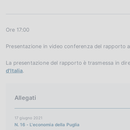
t
c
a
o
m
o
p
k
a
i
l
Ore 17:00
e
a
p
:
Presentazione in video conferenza del rapporto a
a
g
i
La presentazione del rapporto è trasmessa in dire
n
a
d'Italia
.
Allegati
17 giugno 2021
N. 16 - L'economia della Puglia