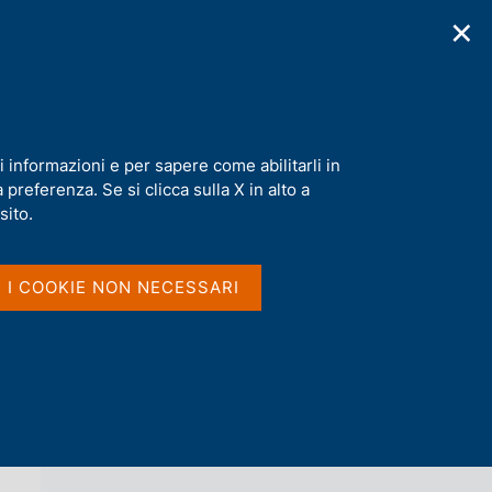
✕
cazioni
Statistiche
Media
|
IT
C
e
r
c
a
i informazioni e per sapere come abilitarli in
n
preferenza. Se si clicca sulla X in alto a
e
l
sito.
Vai al livello superiore 
AGENDA
s
i
t
I I COOKIE NON NECESSARI
o