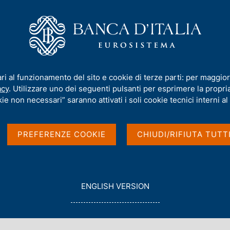
iamo
Compiti
Servizi al cittadino
Pubbli
ari al funzionamento del sito e cookie di terze parti: per maggior
acy
. Utilizzare uno dei seguenti pulsanti per esprimere la propria 
ie non necessari” saranno attivati i soli cookie tecnici interni al 
iche della Banca d'Italia, dei convegni e seminari
PREFERENZE COOKIE
CHIUDI/RIFIUTA TUTT
 internazionali degli esponenti della Banca.
Visualizza
G
ENGLISH VERSION
O
T
O