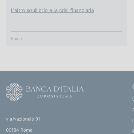
L'altro squilibrio e la crisi finanziaria
Roma
F
o
o
(
t
t
e
via Nazionale 91
o
r
00184 Roma
r