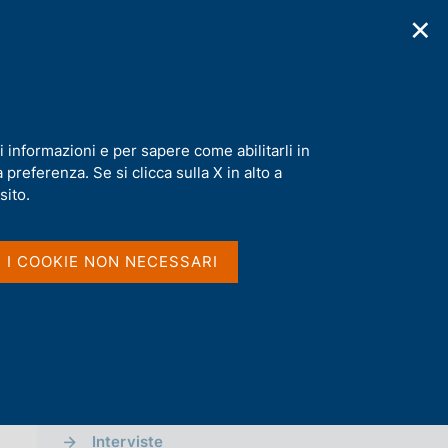
✕
cazioni
Statistiche
Media
|
IT
C
e
r
c
a
i informazioni e per sapere come abilitarli in
n
preferenza. Se si clicca sulla X in alto a
e
l
sito.
Vai al livello superiore 
MEDIA
s
i
t
Notizie
I I COOKIE NON NECESSARI
o
Comunicati Stampa
Approfondimenti
Comunicati stampa BCE
Interviste