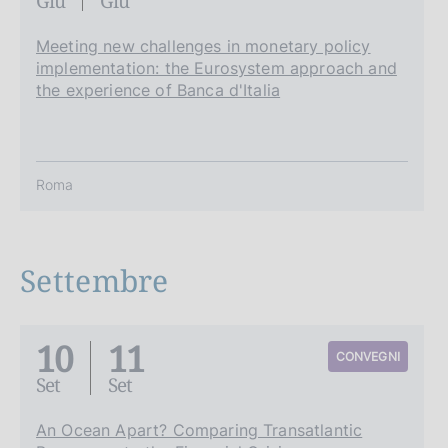
Giu
Giu
Meeting new challenges in monetary policy
implementation: the Eurosystem approach and
the experience of Banca d'Italia
Roma
Settembre
10
11
CONVEGNI
Set
Set
An Ocean Apart? Comparing Transatlantic