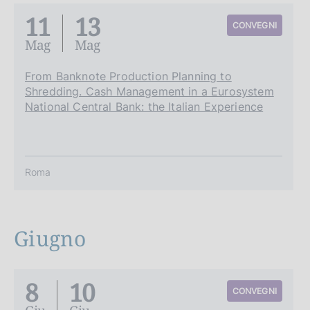
11
13
CONVEGNI
Mag
Mag
From Banknote Production Planning to
Shredding. Cash Management in a Eurosystem
National Central Bank: the Italian Experience
Roma
Giugno
8
10
CONVEGNI