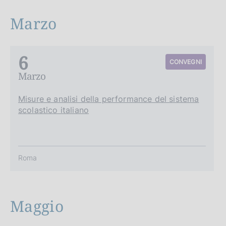
c
o
Marzo
o
k
i
6
e
CONVEGNI
:
Marzo
Misure e analisi della performance del sistema
scolastico italiano
Roma
Maggio