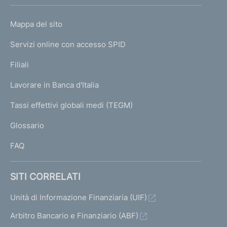
h
o
L
Mappa del sito
m
I
e
Servizi online con accesso SPID
N
p
K
Filiali
a
U
g
Lavorare in Banca d'Italia
T
e
I
Tassi effettivi globali medi (TEGM)
)
L
Glossario
I
FAQ
SITI CORRELATI
Unità di Informazione Finanziaria (UIF)
Arbitro Bancario e Finanziario (ABF)