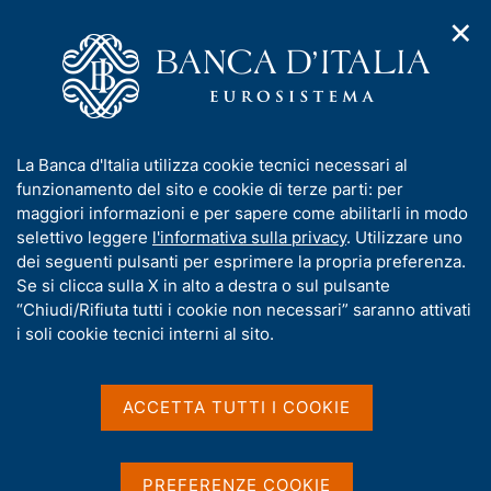
✕
H
A
o
C
p
m
e
r
e
r
i
p
c
Home
/
Media
/
Agenda
/
Debito delle amministrazioni locali
m
a
a
e
g
n
I
La Banca d'Italia utilizza cookie tecnici necessari al
n
e
e
Debito delle
n
funzionamento del sito e cookie di terze parti: per
u
l
d
f
maggiori informazioni e per sapere come abilitarli in modo
amministrazioni locali
i
s
o
selettivo leggere
l'informativa sulla privacy
. Utilizzare uno
n
i
r
dei seguenti pulsanti per esprimere la propria preferenza.
a
t
m
Se si clicca sulla X in alto a destra o sul pulsante
v
o
26 FEBBRAIO 2021
i
a
“Chiudi/Rifiuta tutti i cookie non necessari” saranno attivati
BANCA D'ITALIA - ROMA
g
t
i soli cookie tecnici interni al sito.
a
i
z
v
i
Condividi
S
a
o
ACCETTA TUTTI I COOKIE
t
n
s
a
e
u
m
i
PREFERENZE COOKIE
p