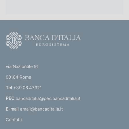
F
o
o
(
t
t
e
via Nazionale 91
o
r
00184 Roma
r
n
Tel
+39 06 47921
a
PEC
bancaditalia@pec.bancaditalia.it
a
l
E-mail
email@bancaditalia.it
l
Contatti
'