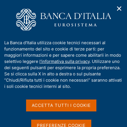
✕
H
A
o
C
p
m
e
r
e
r
i
p
c
Home
/
Media
/
Agenda
/
m
a
a
Webinar su "Banche e diversità di genere: evidenze dalle
e
g
n
dichiarazioni non finanziarie delle banche italiane"
I
La Banca d'Italia utilizza cookie tecnici necessari al
n
e
e
n
funzionamento del sito e cookie di terze parti: per
u
l
d
f
maggiori informazioni e per sapere come abilitarli in modo
i
s
Webinar su "Banche e
o
selettivo leggere
l'informativa sulla privacy
. Utilizzare uno
n
i
r
dei seguenti pulsanti per esprimere la propria preferenza.
a
diversità di genere:
t
m
Se si clicca sulla X in alto a destra o sul pulsante
v
o
evidenze dalle
i
a
“Chiudi/Rifiuta tutti i cookie non necessari” saranno attivati
g
t
i soli cookie tecnici interni al sito.
dichiarazioni non
a
i
z
finanziarie delle banche
v
i
a
o
ACCETTA TUTTI I COOKIE
italiane"
n
s
e
u
i
PREFERENZE COOKIE