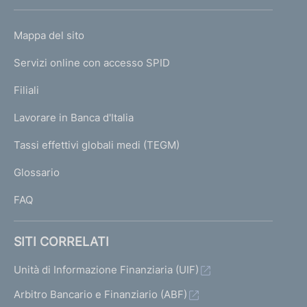
h
o
L
Mappa del sito
m
I
e
Servizi online con accesso SPID
N
p
K
Filiali
a
U
g
Lavorare in Banca d'Italia
T
e
I
Tassi effettivi globali medi (TEGM)
)
L
Glossario
I
FAQ
SITI CORRELATI
Unità di Informazione Finanziaria (UIF)
Arbitro Bancario e Finanziario (ABF)