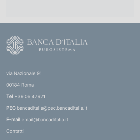
F
o
o
(
t
t
e
via Nazionale 91
o
r
00184 Roma
r
n
Tel
+39 06 47921
a
PEC
bancaditalia@pec.bancaditalia.it
a
l
E-mail
email@bancaditalia.it
l
Contatti
'