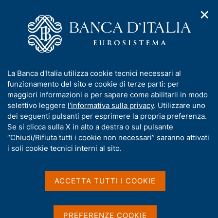
✕
H
A
o
C
p
m
e
r
e
r
i
p
c
Home
/
Media
/
Agenda
/
m
a
a
Presentazione del rapporto annuale sul 2020 "L'economia del
e
g
n
Friuli Venezia Giulia"
I
La Banca d'Italia utilizza cookie tecnici necessari al
n
e
e
n
funzionamento del sito e cookie di terze parti: per
u
l
d
f
maggiori informazioni e per sapere come abilitarli in modo
i
s
Presentazione del rapporto
o
selettivo leggere
l'informativa sulla privacy
. Utilizzare uno
n
i
r
dei seguenti pulsanti per esprimere la propria preferenza.
a
annuale sul 2020
t
m
Se si clicca sulla X in alto a destra o sul pulsante
v
o
"L'economia del Friuli
i
a
“Chiudi/Rifiuta tutti i cookie non necessari” saranno attivati
g
t
i soli cookie tecnici interni al sito.
Venezia Giulia"
a
i
z
v
i
a
o
ACCETTA TUTTI I COOKIE
15 GIUGNO 2021
n
s
BANCA D'ITALIA - TRIESTE
e
u
i
PREFERENZE COOKIE