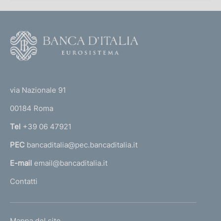
F
o
o
(
t
t
e
via Nazionale 91
o
r
00184 Roma
r
n
Tel
+39 06 47921
a
PEC
bancaditalia@pec.bancaditalia.it
a
l
E-mail
email@bancaditalia.it
l
Contatti
'
h
o
L
Mappa del sito