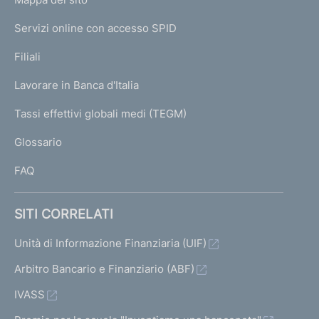
m
I
e
Servizi online con accesso SPID
N
p
K
Filiali
a
U
g
Lavorare in Banca d'Italia
T
e
I
Tassi effettivi globali medi (TEGM)
)
L
Glossario
I
FAQ
SITI CORRELATI
Unità di Informazione Finanziaria (UIF)
Arbitro Bancario e Finanziario (ABF)
IVASS