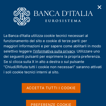
✕
H
A
o
C
p
m
e
r
e
r
i
p
c
Home
/
Media
/
Agenda
/
m
a
a
L'economia della Calabria - aggiornamento congiunturale
e
g
n
I
La Banca d'Italia utilizza cookie tecnici necessari al
n
e
e
n
funzionamento del sito e cookie di terze parti: per
u
l
d
L'economia della Calabria -
f
maggiori informazioni e per sapere come abilitarli in modo
i
s
o
selettivo leggere
l'informativa sulla privacy
. Utilizzare uno
aggiornamento
n
i
r
dei seguenti pulsanti per esprimere la propria preferenza.
a
t
congiunturale
m
Se si clicca sulla X in alto a destra o sul pulsante
v
o
i
a
“Chiudi/Rifiuta tutti i cookie non necessari” saranno attivati
g
t
i soli cookie tecnici interni al sito.
a
i
17 NOVEMBRE 2021
z
BANCA D'ITALIA - CATANZARO
v
i
a
o
ACCETTA TUTTI I COOKIE
n
s
e
Condividi
u
S
i
t
PREFERENZE COOKIE