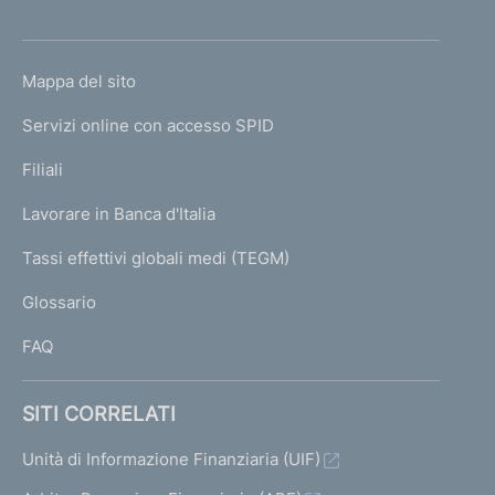
'
h
o
L
Mappa del sito
m
I
e
Servizi online con accesso SPID
N
p
K
Filiali
a
U
g
Lavorare in Banca d'Italia
T
e
I
Tassi effettivi globali medi (TEGM)
)
L
Glossario
I
FAQ
SITI CORRELATI
Unità di Informazione Finanziaria (UIF)