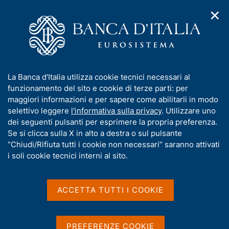
✕
H
A
o
C
p
m
e
r
e
r
i
p
c
Home
/
Media
/
Agenda
/
Mercato finanziario
m
a
a
e
g
n
I
La Banca d'Italia utilizza cookie tecnici necessari al
n
e
e
Mercato finanziario
n
funzionamento del sito e cookie di terze parti: per
u
l
d
f
maggiori informazioni e per sapere come abilitarli in modo
i
s
o
selettivo leggere
l'informativa sulla privacy
. Utilizzare uno
n
i
r
dei seguenti pulsanti per esprimere la propria preferenza.
15 GENNAIO 2021
a
t
BANCA D'ITALIA - ROMA
m
Se si clicca sulla X in alto a destra o sul pulsante
v
o
i
a
“Chiudi/Rifiuta tutti i cookie non necessari” saranno attivati
g
t
i soli cookie tecnici interni al sito.
a
Condividi
i
S
z
v
t
i
a
a
o
ACCETTA TUTTI I COOKIE
n
m
s
e
p
u
a
i
PREFERENZE COOKIE