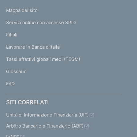
o
L
Mappa del sito
m
I
e
Servizi online con accesso SPID
N
p
K
Filiali
a
U
g
Lavorare in Banca d'Italia
T
e
I
Tassi effettivi globali medi (TEGM)
)
L
Glossario
I
FAQ
SITI CORRELATI
Unità di Informazione Finanziaria (UIF)
Arbitro Bancario e Finanziario (ABF)
IVASS