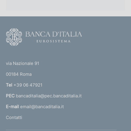
F
o
o
(
t
t
e
via Nazionale 91
o
r
00184 Roma
r
n
Tel
+39 06 47921
a
PEC
bancaditalia@pec.bancaditalia.it
a
l
E-mail
email@bancaditalia.it
l
Contatti
'
h