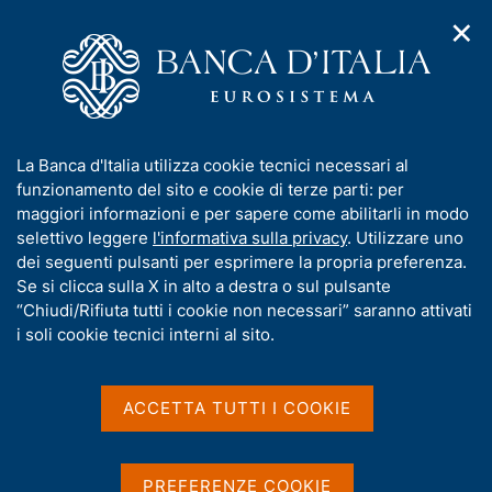
✕
H
A
o
C
p
m
e
r
e
r
i
p
c
Home
/
Media
/
Agenda
/
m
a
a
Indagine sulle aspettative di inflazione e crescita
e
g
n
I
La Banca d'Italia utilizza cookie tecnici necessari al
n
e
e
n
funzionamento del sito e cookie di terze parti: per
u
l
d
Indagine sulle aspettative
f
maggiori informazioni e per sapere come abilitarli in modo
i
s
o
selettivo leggere
l'informativa sulla privacy
. Utilizzare uno
di inflazione e crescita
n
i
r
dei seguenti pulsanti per esprimere la propria preferenza.
a
t
m
Se si clicca sulla X in alto a destra o sul pulsante
v
o
i
a
“Chiudi/Rifiuta tutti i cookie non necessari” saranno attivati
12 APRILE 2021
g
t
i soli cookie tecnici interni al sito.
BANCA D'ITALIA - ROMA
a
i
z
v
i
a
o
ACCETTA TUTTI I COOKIE
Condividi
S
n
s
t
e
u
a
i
PREFERENZE COOKIE
m