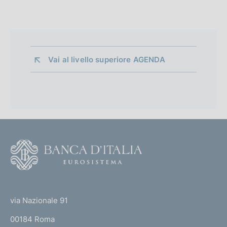
Vai al livello superiore 
AGENDA
F
o
o
(
t
t
e
via Nazionale 91
o
r
00184 Roma
r