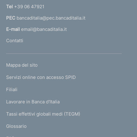
n
Tel
+39 06 47921
a
PEC
bancaditalia@pec.bancaditalia.it
a
l
E-mail
email@bancaditalia.it
l
Contatti
'
h
o
L
Mappa del sito
m
I
e
Servizi online con accesso SPID
N
p
K
Filiali
a
U
g
Lavorare in Banca d'Italia
T
e
I
Tassi effettivi globali medi (TEGM)
)
L
Glossario
I