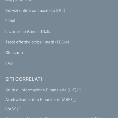
m
I
e
Servizi online con accesso SPID
N
p
K
Filiali
a
U
g
Lavorare in Banca d'Italia
T
e
I
Tassi effettivi globali medi (TEGM)
)
L
Glossario
I
FAQ
SITI CORRELATI
Unità di Informazione Finanziaria (UIF)
Arbitro Bancario e Finanziario (ABF)
IVASS