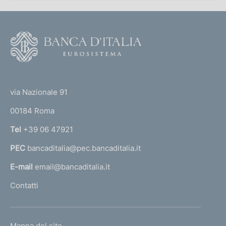
F
o
o
(
t
t
e
via Nazionale 91
o
r
00184 Roma
r
n
Tel
+39 06 47921
a
PEC
bancaditalia@pec.bancaditalia.it
a
l
E-mail
email@bancaditalia.it
l
Contatti
'
h
o
L
Mappa del sito