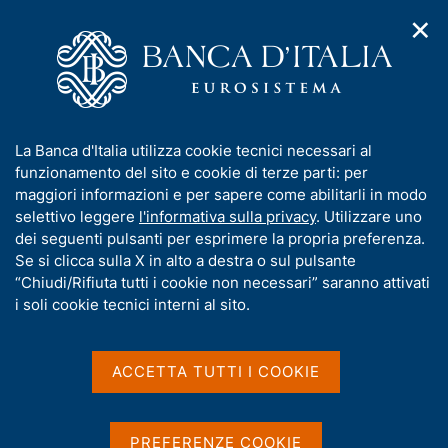
✕
H
A
o
C
p
m
e
r
e
r
i
p
c
Home
/
Media
/
Agenda
/
m
a
a
Presentazione del rapporto annuale sul 2020 "L'economia
e
g
n
dell'Emilia-Romagna"
I
La Banca d'Italia utilizza cookie tecnici necessari al
n
e
e
n
funzionamento del sito e cookie di terze parti: per
u
l
d
f
maggiori informazioni e per sapere come abilitarli in modo
i
s
Presentazione del rapporto
o
selettivo leggere
l'informativa sulla privacy
. Utilizzare uno
n
i
r
dei seguenti pulsanti per esprimere la propria preferenza.
a
annuale sul 2020
t
m
Se si clicca sulla X in alto a destra o sul pulsante
v
o
"L'economia dell'Emilia-
i
a
“Chiudi/Rifiuta tutti i cookie non necessari” saranno attivati
g
t
i soli cookie tecnici interni al sito.
Romagna"
a
i
z
v
i
a
o
ACCETTA TUTTI I COOKIE
16 GIUGNO 2021
n
s
BANCA D'ITALIA - BOLOGNA
e
u
i
PREFERENZE COOKIE