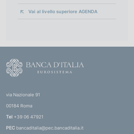
Vai al livello superiore 
AGENDA
F
o
o
(
t
t
e
via Nazionale 91
o
r
00184 Roma
r
n
Tel
+39 06 47921
a
PEC
bancaditalia@pec.bancaditalia.it
a