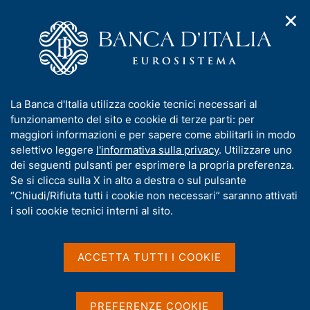
✕
H
A
o
C
p
m
e
r
e
r
i
p
c
Home
/
Media
/
Agenda
/
L'economia italiana in breve
m
a
a
e
g
n
I
La Banca d'Italia utilizza cookie tecnici necessari al
n
e
e
L'economia italiana in
n
funzionamento del sito e cookie di terze parti: per
u
l
d
f
maggiori informazioni e per sapere come abilitarli in modo
breve
i
s
o
selettivo leggere
l'informativa sulla privacy
. Utilizzare uno
n
i
r
dei seguenti pulsanti per esprimere la propria preferenza.
a
t
m
Se si clicca sulla X in alto a destra o sul pulsante
v
o
11 GIUGNO 2021
i
a
“Chiudi/Rifiuta tutti i cookie non necessari” saranno attivati
BANCA D'ITALIA - ROMA
g
t
i soli cookie tecnici interni al sito.
a
i
z
v
i
Condividi
S
a
o
ACCETTA TUTTI I COOKIE
t
n
s
a
e
u
m
i
PREFERENZE COOKIE
p