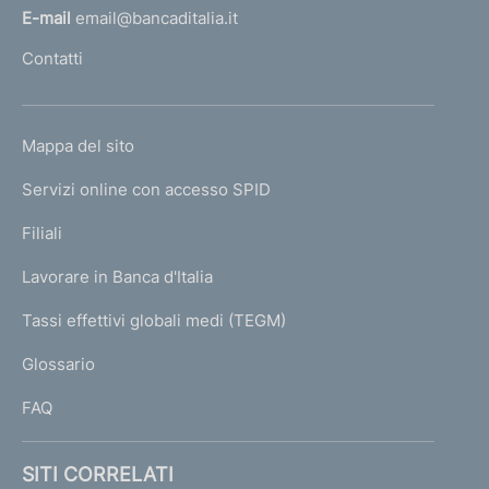
l
E-mail
email@bancaditalia.it
l
Contatti
'
h
o
L
Mappa del sito
m
I
e
Servizi online con accesso SPID
N
p
K
Filiali
a
U
g
Lavorare in Banca d'Italia
T
e
I
Tassi effettivi globali medi (TEGM)
)
L
Glossario
I
FAQ
SITI CORRELATI