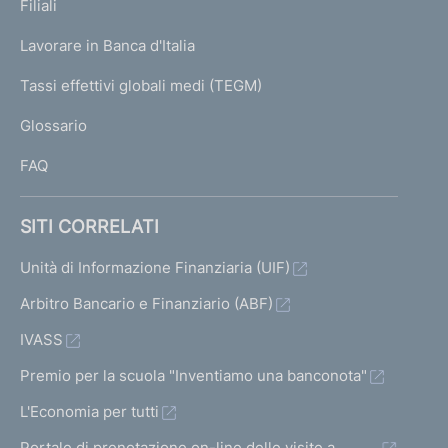
K
Filiali
a
U
g
Lavorare in Banca d'Italia
T
e
I
Tassi effettivi globali medi (TEGM)
)
L
Glossario
I
FAQ
SITI CORRELATI
Unità di Informazione Finanziaria (UIF)
Arbitro Bancario e Finanziario (ABF)
IVASS
Premio per la scuola "Inventiamo una banconota"
L'Economia per tutti
Portale di prenotazione on-line delle visite a