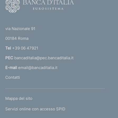
o
o
(
t
t
e
via Nazionale 91
o
r
00184 Roma
r
n
Tel
+39 06 47921
a
PEC
bancaditalia@pec.bancaditalia.it
a
l
E-mail
email@bancaditalia.it
l
Contatti
'
h
o
L
Mappa del sito
m
I
e
Servizi online con accesso SPID
N
p