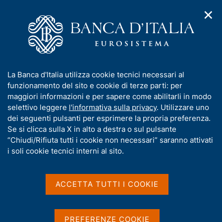
✕
H
A
o
C
p
m
e
r
e
r
i
p
c
Home
/
Media
/
Agenda
/
m
a
a
Quarta riunione dei Deputies Finanze e Banche Centrali del G20
e
g
n
a Napoli
I
La Banca d'Italia utilizza cookie tecnici necessari al
n
e
e
n
funzionamento del sito e cookie di terze parti: per
u
l
d
f
maggiori informazioni e per sapere come abilitarli in modo
i
s
Quarta riunione dei
o
selettivo leggere
l'informativa sulla privacy
. Utilizzare uno
n
i
r
dei seguenti pulsanti per esprimere la propria preferenza.
a
Deputies Finanze e Banche
t
m
Se si clicca sulla X in alto a destra o sul pulsante
v
o
Centrali del G20 a Napoli
i
a
“Chiudi/Rifiuta tutti i cookie non necessari” saranno attivati
g
t
i soli cookie tecnici interni al sito.
a
i
z
v
13 SETTEMBRE 2021 - 14 SETTEMBRE 2021
i
NAPOLI
a
o
ACCETTA TUTTI I COOKIE
n
s
e
u
Condividi
i
S
PREFERENZE COOKIE