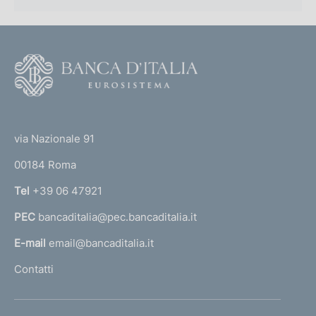
F
o
o
(
t
t
e
via Nazionale 91
o
r
00184 Roma
r
n
Tel
+39 06 47921
a
PEC
bancaditalia@pec.bancaditalia.it
a
l
E-mail
email@bancaditalia.it
l
Contatti
'
h
o