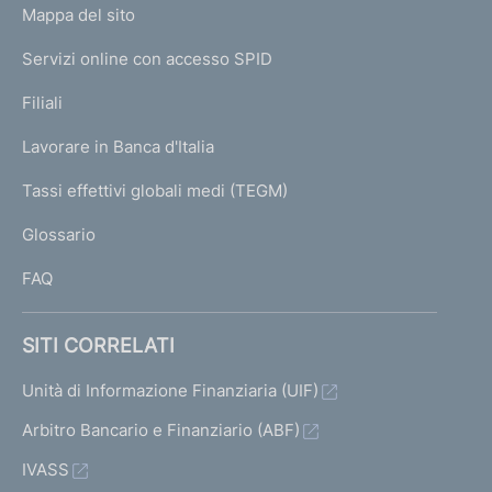
L
Mappa del sito
m
I
e
Servizi online con accesso SPID
N
p
K
Filiali
a
U
g
Lavorare in Banca d'Italia
T
e
I
Tassi effettivi globali medi (TEGM)
)
L
Glossario
I
FAQ
SITI CORRELATI
Unità di Informazione Finanziaria (UIF)
Arbitro Bancario e Finanziario (ABF)
IVASS