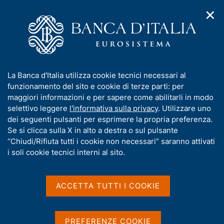
✕
H
A
o
C
p
m
e
r
e
r
i
p
c
Home
/
Media
/
Agenda
/
€-coin
m
a
a
e
g
n
I
La Banca d'Italia utilizza cookie tecnici necessari al
n
e
e
€-coin
n
funzionamento del sito e cookie di terze parti: per
u
l
d
f
maggiori informazioni e per sapere come abilitarli in modo
i
s
o
selettivo leggere
l'informativa sulla privacy
. Utilizzare uno
n
i
r
dei seguenti pulsanti per esprimere la propria preferenza.
01 OTTOBRE 2021
a
t
ROMA
m
Se si clicca sulla X in alto a destra o sul pulsante
v
o
i
a
“Chiudi/Rifiuta tutti i cookie non necessari” saranno attivati
g
t
i soli cookie tecnici interni al sito.
a
Condividi
i
S
z
v
t
i
a
a
o
ACCETTA TUTTI I COOKIE
n
m
s
e
p
u
a
i
PREFERENZE COOKIE