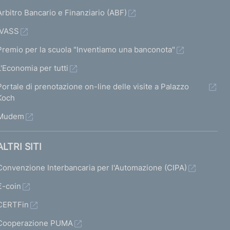
Arbitro Bancario e Finanziario (ABF)
IVASS
Premio per la scuola "Inventiamo una banconota"
L'Economia per tutti
Portale di prenotazione on-line delle visite a Palazzo
Koch
Mudem
ALTRI SITI
Convenzione Interbancaria per l'Automazione (CIPA)
€-coin
CERTFin
Cooperazione PUMA