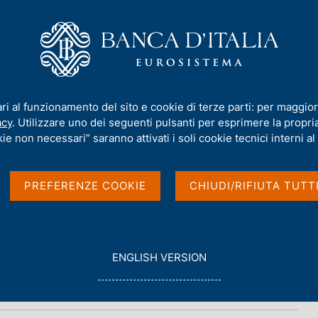
iamo
Compiti
Servizi al cittadino
Pubbli
ari al funzionamento del sito e cookie di terze parti: per maggior
acy
. Utilizzare uno dei seguenti pulsanti per esprimere la propria 
bisogno e debito
ie non necessari” saranno attivati i soli cookie tecnici interni al 
PREFERENZE COOKIE
CHIUDI/RIFIUTA TUTT
G
ENGLISH VERSION
O
T
O