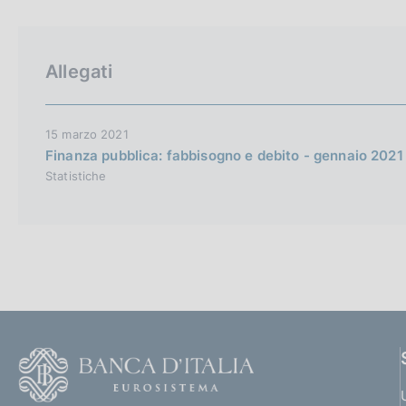
p
c
a
o
l
o
a
k
Allegati
p
i
a
e
g
i
:
15 marzo 2021
n
Finanza pubblica: fabbisogno e debito - gennaio 2021
a
Statistiche
F
o
o