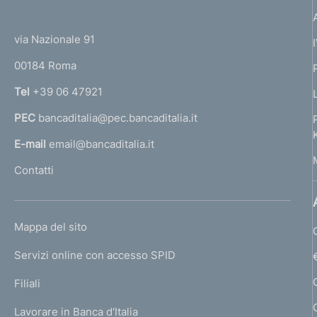
(
t
t
e
via Nazionale 91
o
r
00184 Roma
r
n
Tel
+39 06 47921
a
PEC
bancaditalia@pec.bancaditalia.it
a
l
E-mail
email@bancaditalia.it
l
Contatti
'
h
o
L
Mappa del sito
m
I
e
Servizi online con accesso SPID
N
p
K
Filiali
a
U
g
Lavorare in Banca d'Italia