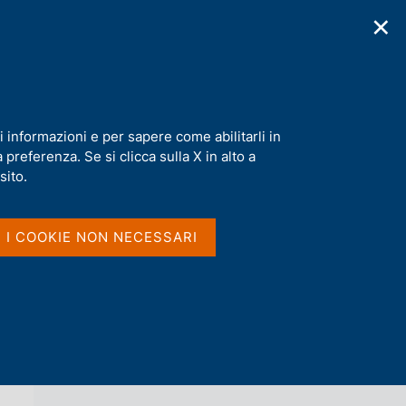
✕
cazioni
Statistiche
Media
|
IT
C
e
r
c
a
i informazioni e per sapere come abilitarli in
n
preferenza. Se si clicca sulla X in alto a
e
l
sito.
Vai al livello superiore 
AGENDA
s
i
t
I I COOKIE NON NECESSARI
o