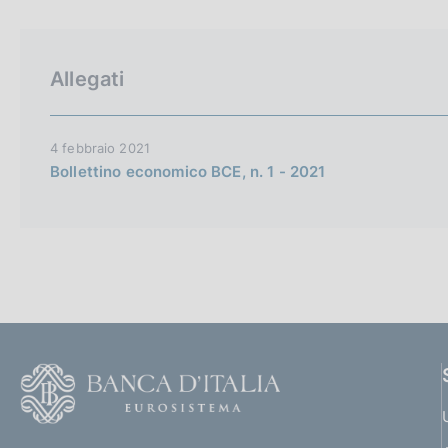
p
c
a
o
l
o
a
k
Allegati
p
i
a
e
g
i
:
4 febbraio 2021
n
Bollettino economico BCE, n. 1 - 2021
a
F
o
o
(