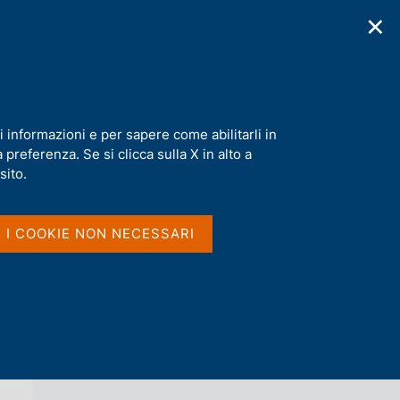
✕
cazioni
Statistiche
Media
|
IT
C
e
r
c
a
i informazioni e per sapere come abilitarli in
n
preferenza. Se si clicca sulla X in alto a
e
l
sito.
Vai al livello superiore 
AGENDA
s
i
t
I I COOKIE NON NECESSARI
o