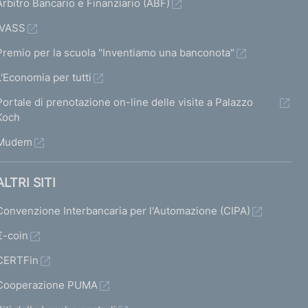
Arbitro Bancario e Finanziario (ABF)
IVASS
Premio per la scuola "Inventiamo una banconota"
L'Economia per tutti
Portale di prenotazione on-line delle visite a Palazzo
Koch
Mudem
ALTRI SITI
Convenzione Interbancaria per l'Automazione (CIPA)
€-coin
CERTFin
Cooperazione PUMA