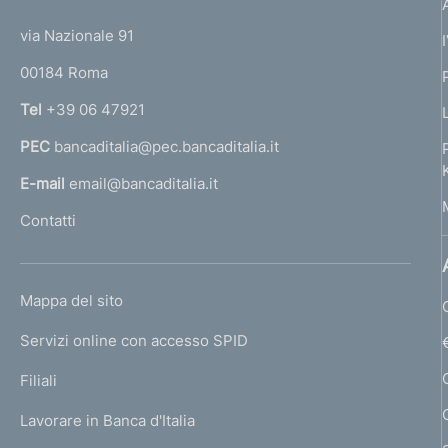
t
t
e
via Nazionale 91
o
r
00184 Roma
r
n
Tel
+39 06 47921
a
PEC
bancaditalia@pec.bancaditalia.it
a
l
E-mail
email@bancaditalia.it
l
Contatti
'
h
o
L
Mappa del sito
m
I
e
Servizi online con accesso SPID
N
p
K
Filiali
a
U
g
Lavorare in Banca d'Italia
T
e