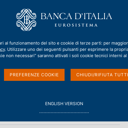
iamo
Compiti
Servizi al cittadino
Pubbli
ari al funzionamento del sito e cookie di terze parti: per maggior
acy
. Utilizzare uno dei seguenti pulsanti per esprimere la propria 
 BCE
ie non necessari” saranno attivati i soli cookie tecnici interni al 
PREFERENZE COOKIE
CHIUDI/RIFIUTA TUTT
G
ENGLISH VERSION
O
T
O