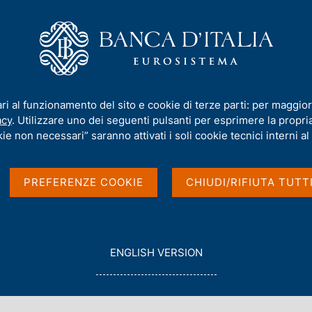
iamo
Compiti
Servizi al cittadino
Pubbli
s Meeting G20 Priorities-related Symposium
ari al funzionamento del sito e cookie di terze parti: per maggior
acy
. Utilizzare uno dei seguenti pulsanti per esprimere la propria 
al Bank Deputies
ie non necessari” saranno attivati i soli cookie tecnici interni al 
es-related Symposium
PREFERENZE COOKIE
CHIUDI/RIFIUTA TUTT
G
ENGLISH VERSION
O
T
O