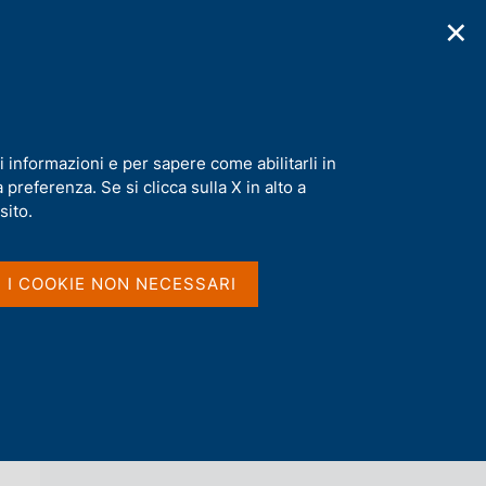
✕
cazioni
Statistiche
Media
|
IT
C
e
r
c
a
i informazioni e per sapere come abilitarli in
n
preferenza. Se si clicca sulla X in alto a
e
l
sito.
Vai al livello superiore 
AGENDA
s
i
t
I I COOKIE NON NECESSARI
o