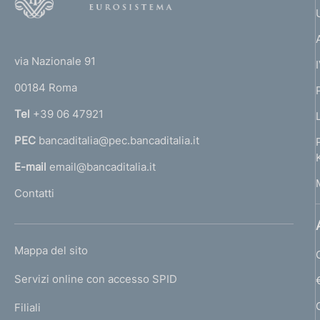
o
o
(
t
t
e
via Nazionale 91
o
r
00184 Roma
r
n
Tel
+39 06 47921
a
PEC
bancaditalia@pec.bancaditalia.it
a
l
E-mail
email@bancaditalia.it
l
Contatti
'
h
o
L
Mappa del sito
m
I
e
Servizi online con accesso SPID
N
p
K
Filiali
a