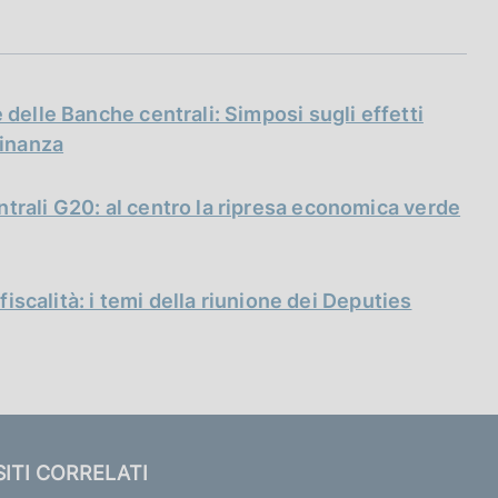
 delle Banche centrali: Simposi sugli effetti
finanza
trali G20: al centro la ripresa economica verde
 fiscalità: i temi della riunione dei Deputies
SITI CORRELATI