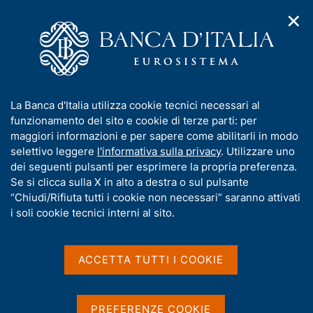
✕
H
A
o
C
p
m
e
r
e
r
i
p
c
Home
/
Media
/
Notizie
/
m
a
a
G20 - Prima riunione dei deputies delle finanze e delle Banche
e
g
n
centrali
I
La Banca d'Italia utilizza cookie tecnici necessari al
n
e
e
n
funzionamento del sito e cookie di terze parti: per
u
l
d
f
maggiori informazioni e per sapere come abilitarli in modo
i
s
22 GENNAIO 2021
o
selettivo leggere
l'informativa sulla privacy
. Utilizzare uno
n
i
r
G20 - Prima riunione dei
dei seguenti pulsanti per esprimere la propria preferenza.
a
t
m
Se si clicca sulla X in alto a destra o sul pulsante
v
o
deputies delle finanze e
i
a
“Chiudi/Rifiuta tutti i cookie non necessari” saranno attivati
g
t
i soli cookie tecnici interni al sito.
delle Banche centrali
a
i
z
v
i
a
o
ACCETTA TUTTI I COOKIE
simposi sugli effetti della trasformazione
n
s
digitale nell'economia e la finanza
e
u
i
PREFERENZE COOKIE