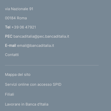
t
t
e
via Nazionale 91
o
r
00184 Roma
r
n
Tel
+39 06 47921
a
PEC
bancaditalia@pec.bancaditalia.it
a
l
E-mail
email@bancaditalia.it
l
Contatti
'
h
o
L
Mappa del sito
m
I
e
Servizi online con accesso SPID
N
p
K
Filiali
a
U
g
Lavorare in Banca d'Italia
T
e