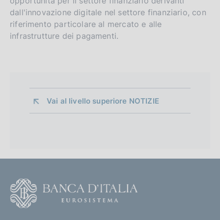
opportunità per il settore finanziario derivanti
dall'innovazione digitale nel settore finanziario, con
riferimento particolare al mercato e alle
infrastrutture dei pagamenti.
Vai al livello superiore 
NOTIZIE
F
o
o
(