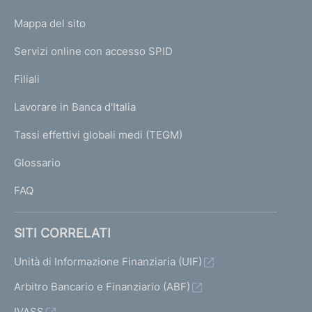
o
L
Mappa del sito
m
I
e
Servizi online con accesso SPID
N
p
K
Filiali
a
U
g
Lavorare in Banca d'Italia
T
e
I
Tassi effettivi globali medi (TEGM)
)
L
Glossario
I
FAQ
SITI CORRELATI
Unità di Informazione Finanziaria (UIF)
Arbitro Bancario e Finanziario (ABF)
IVASS