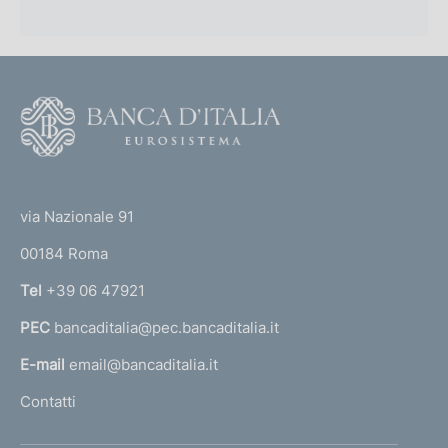
F
o
o
(
t
t
e
via Nazionale 91
o
r
00184 Roma
r
n
Tel
+39 06 47921
a
PEC
bancaditalia@pec.bancaditalia.it
a
l
E-mail
email@bancaditalia.it
l
Contatti
'
h