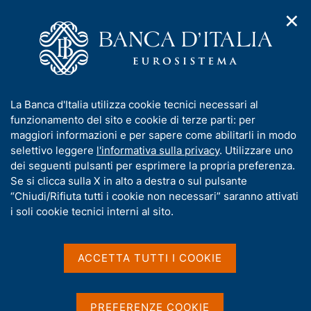
✕
H
A
o
C
p
m
e
r
e
r
i
p
c
Home
/
Media
/
Agenda
/
Mercato finanziario
m
a
a
e
g
n
I
La Banca d'Italia utilizza cookie tecnici necessari al
n
e
e
Mercato finanziario
n
funzionamento del sito e cookie di terze parti: per
u
l
d
f
maggiori informazioni e per sapere come abilitarli in modo
i
s
o
selettivo leggere
l'informativa sulla privacy
. Utilizzare uno
n
i
r
dei seguenti pulsanti per esprimere la propria preferenza.
15 APRILE 2021
a
t
BANCA D'ITALIA - ROMA
m
Se si clicca sulla X in alto a destra o sul pulsante
v
o
i
a
“Chiudi/Rifiuta tutti i cookie non necessari” saranno attivati
g
t
i soli cookie tecnici interni al sito.
a
Condividi
i
S
z
v
t
i
a
a
o
ACCETTA TUTTI I COOKIE
n
m
s
e
p
u
a
i
PREFERENZE COOKIE