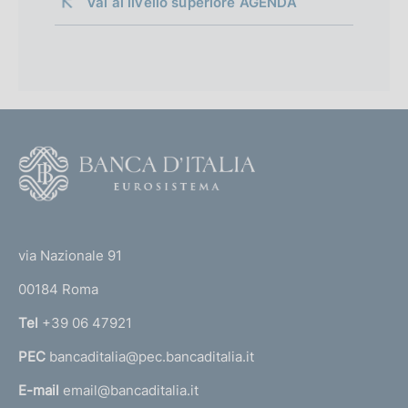
Vai al livello superiore 
AGENDA
F
o
o
(
t
t
e
via Nazionale 91
o
r
00184 Roma
r
n
Tel
+39 06 47921
a
PEC
bancaditalia@pec.bancaditalia.it
a
l
E-mail
email@bancaditalia.it