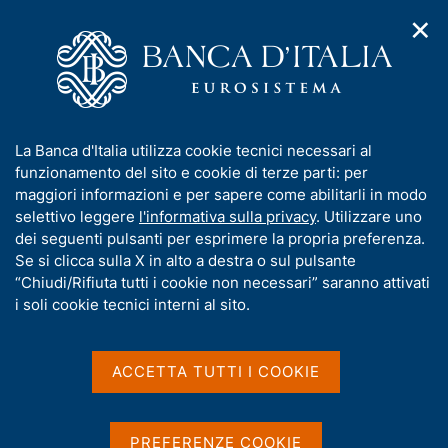
✕
H
A
o
C
p
m
e
r
e
r
i
p
c
Home
/
Media
/
Agenda
/
m
a
a
L'economia dell'Umbria - aggiornamento congiunturale
e
g
n
I
La Banca d'Italia utilizza cookie tecnici necessari al
n
e
e
n
funzionamento del sito e cookie di terze parti: per
u
l
d
L'economia dell'Umbria -
f
maggiori informazioni e per sapere come abilitarli in modo
i
s
o
selettivo leggere
l'informativa sulla privacy
. Utilizzare uno
aggiornamento
n
i
r
dei seguenti pulsanti per esprimere la propria preferenza.
a
t
congiunturale
m
Se si clicca sulla X in alto a destra o sul pulsante
v
o
i
a
“Chiudi/Rifiuta tutti i cookie non necessari” saranno attivati
g
t
i soli cookie tecnici interni al sito.
a
i
12 NOVEMBRE 2021
z
BANCA D'ITALIA - PERUGIA
v
i
a
o
ACCETTA TUTTI I COOKIE
n
s
e
Condividi
u
S
i
t
PREFERENZE COOKIE