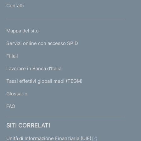
l
Contatti
'
h
o
L
Mappa del sito
m
I
e
Servizi online con accesso SPID
N
p
K
Filiali
a
U
g
Lavorare in Banca d'Italia
T
e
I
Tassi effettivi globali medi (TEGM)
)
L
Glossario
I
FAQ
SITI CORRELATI
Unità di Informazione Finanziaria (UIF)