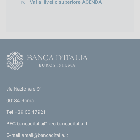
Vai al livello superiore 
AGENDA
F
o
o
(
t
t
e
via Nazionale 91
o
r
00184 Roma
r
n
Tel
+39 06 47921
a
PEC
bancaditalia@pec.bancaditalia.it
a
l
E-mail
email@bancaditalia.it