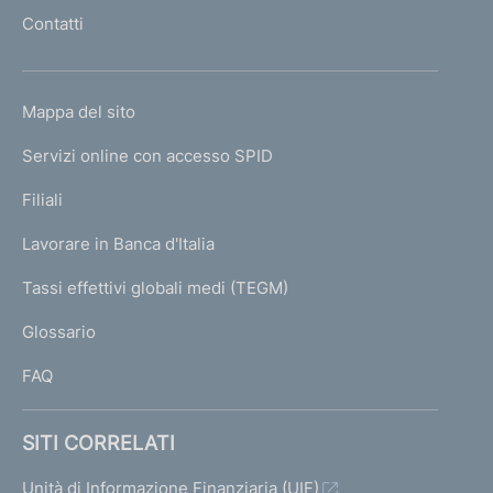
l
Contatti
'
h
o
L
Mappa del sito
m
I
e
Servizi online con accesso SPID
N
p
K
Filiali
a
U
g
Lavorare in Banca d'Italia
T
e
I
Tassi effettivi globali medi (TEGM)
)
L
Glossario
I
FAQ
SITI CORRELATI
Unità di Informazione Finanziaria (UIF)