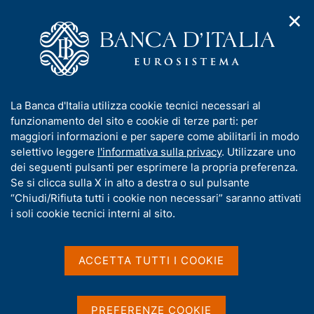
✕
H
A
o
C
p
m
e
r
e
r
i
p
c
Home
/
Media
/
Agenda
/
m
a
a
Statistiche di finanza pubblica nei paesi dell'Unione europea
e
g
n
I
La Banca d'Italia utilizza cookie tecnici necessari al
n
e
e
n
funzionamento del sito e cookie di terze parti: per
u
l
d
Statistiche di finanza
f
maggiori informazioni e per sapere come abilitarli in modo
i
s
o
selettivo leggere
l'informativa sulla privacy
. Utilizzare uno
pubblica nei paesi
n
i
r
dei seguenti pulsanti per esprimere la propria preferenza.
a
t
dell'Unione europea
m
Se si clicca sulla X in alto a destra o sul pulsante
v
o
i
a
“Chiudi/Rifiuta tutti i cookie non necessari” saranno attivati
g
t
i soli cookie tecnici interni al sito.
a
i
03 DICEMBRE 2021
z
BANCA D'ITALIA - ROMA
v
i
a
o
ACCETTA TUTTI I COOKIE
n
s
e
Condividi
u
S
i
t
PREFERENZE COOKIE