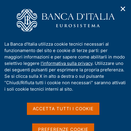
✕
H
A
o
C
p
m
e
r
e
r
i
p
c
Home
/
Media
/
Agenda
/
L'economia italiana in breve
m
a
a
e
g
n
I
La Banca d'Italia utilizza cookie tecnici necessari al
n
e
e
L'economia italiana in
n
funzionamento del sito e cookie di terze parti: per
u
l
d
f
maggiori informazioni e per sapere come abilitarli in modo
breve
i
s
o
selettivo leggere
l'informativa sulla privacy
. Utilizzare uno
n
i
r
dei seguenti pulsanti per esprimere la propria preferenza.
a
t
m
Se si clicca sulla X in alto a destra o sul pulsante
v
o
12 LUGLIO 2021
i
a
“Chiudi/Rifiuta tutti i cookie non necessari” saranno attivati
BANCA D'ITALIA - ROMA
g
t
i soli cookie tecnici interni al sito.
a
i
z
v
i
Condividi
S
a
o
ACCETTA TUTTI I COOKIE
t
n
s
a
e
u
m
i
PREFERENZE COOKIE
p