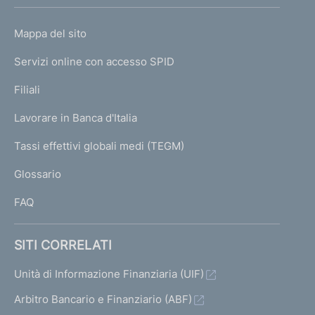
h
o
L
Mappa del sito
m
I
e
Servizi online con accesso SPID
N
p
K
Filiali
a
U
g
Lavorare in Banca d'Italia
T
e
I
Tassi effettivi globali medi (TEGM)
)
L
Glossario
I
FAQ
SITI CORRELATI
Unità di Informazione Finanziaria (UIF)
Arbitro Bancario e Finanziario (ABF)