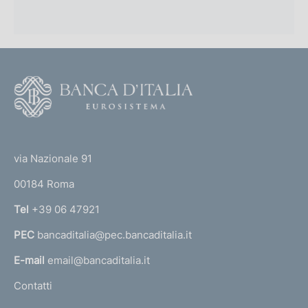
F
o
o
(
t
t
e
via Nazionale 91
o
r
00184 Roma
r
n
Tel
+39 06 47921
a
PEC
bancaditalia@pec.bancaditalia.it
a
l
E-mail
email@bancaditalia.it
l
Contatti
'