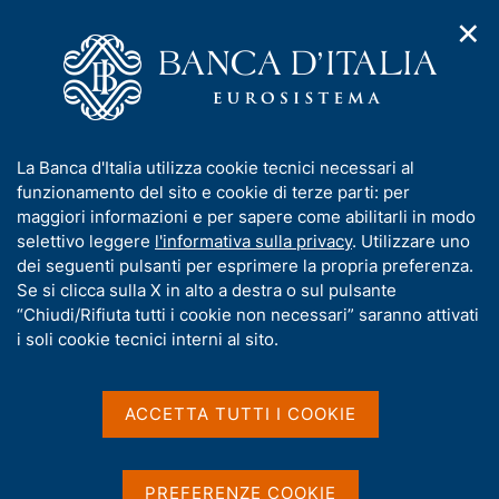
✕
H
A
o
C
p
m
e
r
e
r
i
p
c
Home
/
Glossario
m
a
a
e
g
n
Glossario
I
La Banca d'Italia utilizza cookie tecnici necessari al
n
e
e
n
funzionamento del sito e cookie di terze parti: per
u
l
d
f
maggiori informazioni e per sapere come abilitarli in modo
i
s
o
selettivo leggere
l'informativa sulla privacy
. Utilizzare uno
n
i
r
dei seguenti pulsanti per esprimere la propria preferenza.
a
Condividi
t
S
m
Se si clicca sulla X in alto a destra o sul pulsante
v
o
t
i
a
“Chiudi/Rifiuta tutti i cookie non necessari” saranno attivati
a
g
t
i soli cookie tecnici interni al sito.
m
a
i
p
z
v
a
i
a
o
ACCETTA TUTTI I COOKIE
l
n
s
a
e
p
u
A
B
C
D
E
F
G
H
I
a
i
PREFERENZE COOKIE