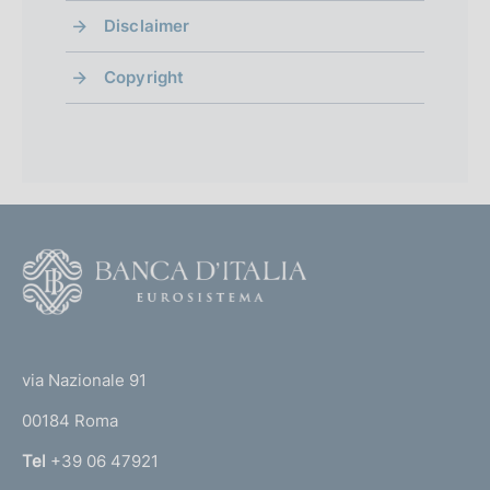
Disclaimer
Copyright
F
o
o
(
t
t
e
via Nazionale 91
o
r
00184 Roma
r
n
Tel
+39 06 47921
a