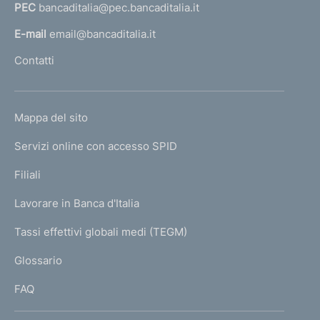
PEC
bancaditalia@pec.bancaditalia.it
a
l
E-mail
email@bancaditalia.it
l
Contatti
'
h
o
L
Mappa del sito
m
I
e
Servizi online con accesso SPID
N
p
K
Filiali
a
U
g
Lavorare in Banca d'Italia
T
e
I
Tassi effettivi globali medi (TEGM)
)
L
Glossario
I
FAQ