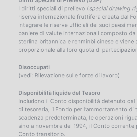
Diritti Speciali di Prelievo (DSP)
I diritti speciali di prelievo (
special
drawing ri
riserva internazionale fruttifera creata dal 
integrare le riserve ufficiali dei suoi paesi mem
paniere di valute internazionali composto da
sterlina britannica e renminbi cinese e viene
proporzionale alla loro quota di partecipazio
Disoccupati
(vedi: Rilevazione sulle forze di lavoro)
Disponibilità liquide del Tesoro
Includono il Conto disponibilità detenuto dal 
di tesoreria, il Fondo per l’ammortamento di tit
scadenza predeterminata, le operazioni riguar
sino a novembre del 1994, il Conto corrente per
Conto transitorio.