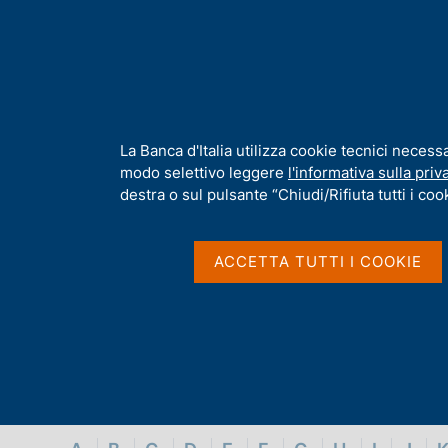
H
Chi s
o
m
e
p
Home
/
Glossario
a
g
I
La Banca d'Italia utilizza cookie tecnici necess
Glossario
e
n
modo selettivo leggere
l'informativa sulla priv
f
destra o sul pulsante “Chiudi/Rifiuta tutti i cook
o
r
m
ACCETTA TUTTI I COOKIE
a
t
i
v
a
s
u
i