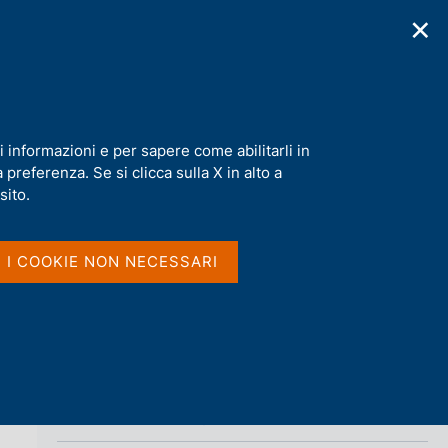
✕
cazioni
Statistiche
Media
|
IT
C
e
r
c
a
i informazioni e per sapere come abilitarli in
n
preferenza. Se si clicca sulla X in alto a
e
Condividi
l
sito.
s
i
S
t
I I COOKIE NON NECESSARI
t
o
a
m
p
a
l
a
p
Vai al livello superiore 
HOMEPAGE
a