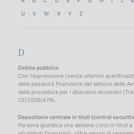
A
B
C
D
E
F
G
H
I
J
c
o
U
V
W
X
Y
Z
o
k
i
e
:
D
Debito pubblico
Con l'espressione (senza ulteriori specificaz
delle passività finanziarie del settore delle A
della procedura per i disavanzi eccessivi (T
CE/2009/479).
Depositario centrale in titoli (central securi
Persona giuridica che detiene conti in titoli a
più istituti finanziari); offre servizi di regol