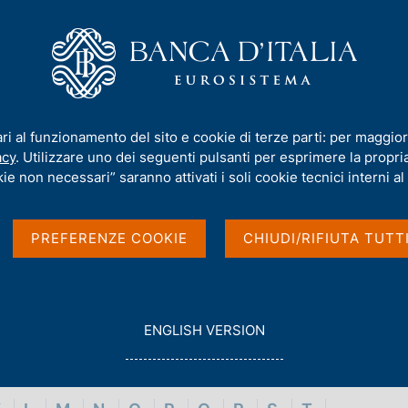
iamo
Compiti
Servizi al cittadino
Pubbli
ari al funzionamento del sito e cookie di terze parti: per maggior
acy
. Utilizzare uno dei seguenti pulsanti per esprimere la propria 
ie non necessari” saranno attivati i soli cookie tecnici interni al 
PREFERENZE COOKIE
CHIUDI/RIFIUTA TUTT
G
ENGLISH VERSION
O
T
O