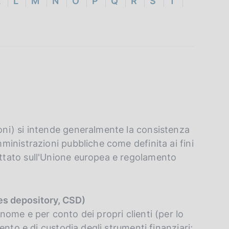
K
L
M
N
O
P
Q
R
S
T
ioni) si intende generalmente la consistenza
mministrazioni pubbliche come definita ai fini
rattato sull'Unione europea e regolamento
ties depository, CSD)
 nome e per conto dei propri clienti (per lo
amento e di custodia degli strumenti finanziari;