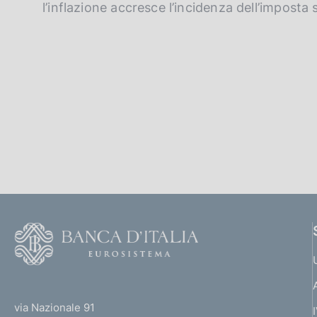
l’inflazione accresce l’incidenza dell’imposta s
F
o
o
(
t
t
e
via Nazionale 91
o