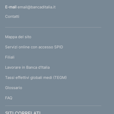
l
E-mail
email@bancaditalia.it
l
Contatti
'
h
o
L
Mappa del sito
m
I
e
Servizi online con accesso SPID
N
p
K
Filiali
a
U
g
Lavorare in Banca d'Italia
T
e
I
Tassi effettivi globali medi (TEGM)
)
L
Glossario
I
FAQ
SITI CORRELATI