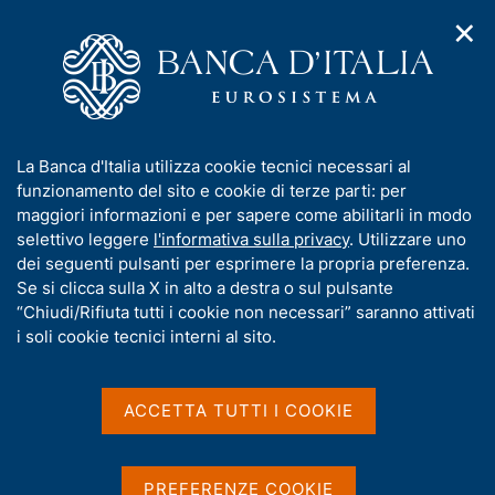
✕
H
A
o
C
p
m
e
r
e
r
i
p
c
Home
/
Glossario
m
a
a
e
g
n
Glossario
I
La Banca d'Italia utilizza cookie tecnici necessari al
n
e
e
n
funzionamento del sito e cookie di terze parti: per
u
l
d
f
maggiori informazioni e per sapere come abilitarli in modo
i
s
o
selettivo leggere
l'informativa sulla privacy
. Utilizzare uno
n
i
r
dei seguenti pulsanti per esprimere la propria preferenza.
a
Condividi
t
S
m
Se si clicca sulla X in alto a destra o sul pulsante
v
o
t
i
a
“Chiudi/Rifiuta tutti i cookie non necessari” saranno attivati
a
g
t
i soli cookie tecnici interni al sito.
m
a
i
p
z
v
a
i
a
o
ACCETTA TUTTI I COOKIE
l
n
s
a
e
p
u
A
B
C
D
E
F
G
H
I
a
i
PREFERENZE COOKIE