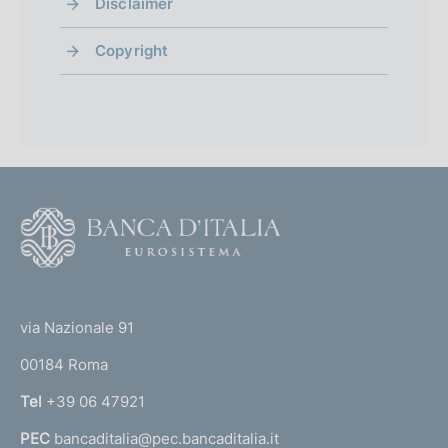
Disclaimer
Copyright
F
o
o
(
t
t
e
via Nazionale 91
o
r
00184 Roma
r
n
Tel
+39 06 47921
a
PEC
bancaditalia@pec.bancaditalia.it
a