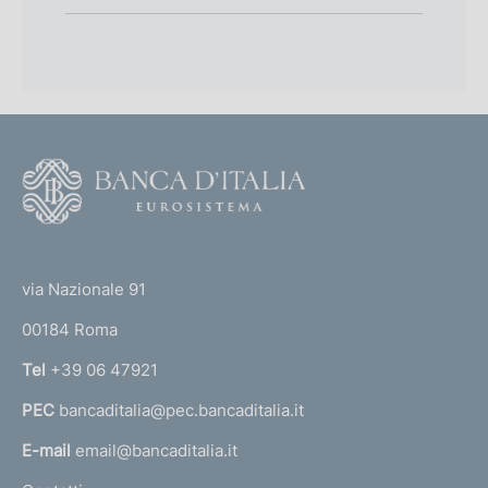
F
o
o
(
t
t
e
via Nazionale 91
o
r
00184 Roma
r
n
Tel
+39 06 47921
a
PEC
bancaditalia@pec.bancaditalia.it
a
l
E-mail
email@bancaditalia.it
l