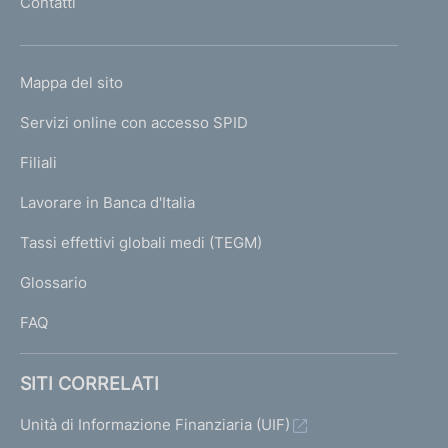
Contatti
'
h
o
L
Mappa del sito
m
I
e
Servizi online con accesso SPID
N
p
K
Filiali
a
U
g
Lavorare in Banca d'Italia
T
e
I
Tassi effettivi globali medi (TEGM)
)
L
Glossario
I
FAQ
SITI CORRELATI
Unità di Informazione Finanziaria (UIF)