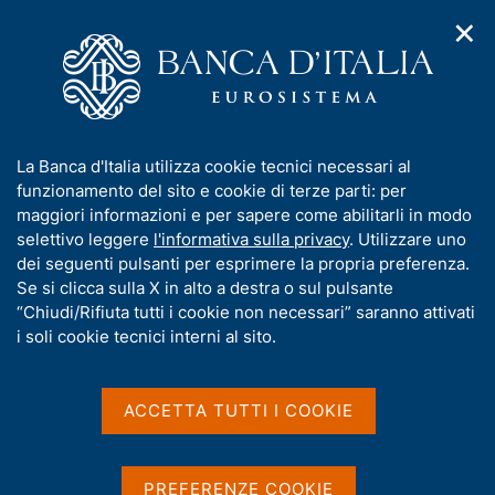
✕
H
A
o
C
p
m
e
r
e
r
i
p
c
Home
/
Glossario
m
a
a
e
g
n
Glossario
I
La Banca d'Italia utilizza cookie tecnici necessari al
n
e
e
n
funzionamento del sito e cookie di terze parti: per
u
l
d
f
maggiori informazioni e per sapere come abilitarli in modo
i
s
o
selettivo leggere
l'informativa sulla privacy
. Utilizzare uno
n
i
r
dei seguenti pulsanti per esprimere la propria preferenza.
a
Condividi
t
S
m
Se si clicca sulla X in alto a destra o sul pulsante
v
o
t
i
a
“Chiudi/Rifiuta tutti i cookie non necessari” saranno attivati
a
g
t
i soli cookie tecnici interni al sito.
m
a
i
p
z
v
a
i
a
o
ACCETTA TUTTI I COOKIE
l
n
s
a
e
p
u
A
B
C
D
E
F
G
H
I
a
i
PREFERENZE COOKIE