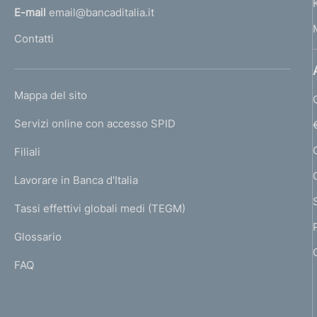
l
E-mail
email@bancaditalia.it
l
Contatti
'
h
o
L
Mappa del sito
m
I
e
Servizi online con accesso SPID
N
p
K
Filiali
a
U
g
Lavorare in Banca d'Italia
T
e
I
Tassi effettivi globali medi (TEGM)
)
L
Glossario
I
FAQ