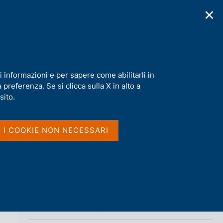
✕
cazioni
Statistiche
Media
|
IT
C
e
r
c
a
i informazioni e per sapere come abilitarli in
n
preferenza. Se si clicca sulla X in alto a
e
Condividi
l
sito.
s
i
S
t
I I COOKIE NON NECESSARI
t
o
a
m
p
a
l
a
p
Vai al livello superiore 
HOMEPAGE
a