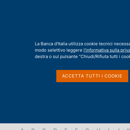
H
Chi s
o
m
e
p
Home
/
Glossario
a
g
I
La Banca d'Italia utilizza cookie tecnici necess
Glossario
e
n
modo selettivo leggere
l'informativa sulla priv
f
destra o sul pulsante “Chiudi/Rifiuta tutti i cook
o
r
m
ACCETTA TUTTI I COOKIE
a
t
i
v
a
s
u
i