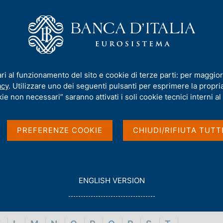
iamo
Compiti
Servizi al cittadino
Pubbli
ari al funzionamento del sito e cookie di terze parti: per maggior
acy
. Utilizzare uno dei seguenti pulsanti per esprimere la propria 
ie non necessari” saranno attivati i soli cookie tecnici interni al 
PREFERENZE COOKIE
CHIUDI/RIFIUTA TUTT
G
ENGLISH VERSION
O
T
O