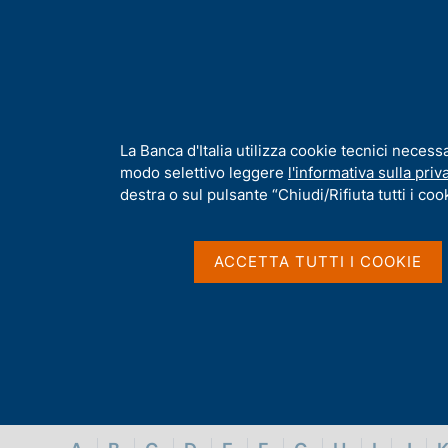
H
Chi s
o
m
e
p
Home
/
Glossario
a
g
I
La Banca d'Italia utilizza cookie tecnici necess
Glossario
e
n
modo selettivo leggere
l'informativa sulla priv
f
destra o sul pulsante “Chiudi/Rifiuta tutti i cook
o
r
m
ACCETTA TUTTI I COOKIE
a
t
i
v
a
s
u
i