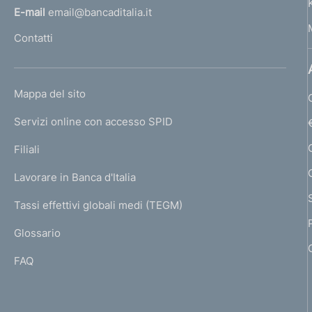
l
E-mail
email@bancaditalia.it
l
Contatti
'
h
o
L
Mappa del sito
m
I
e
Servizi online con accesso SPID
N
p
K
Filiali
a
U
g
Lavorare in Banca d'Italia
T
e
I
Tassi effettivi globali medi (TEGM)
)
L
Glossario
I
FAQ