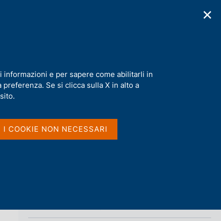
✕
cazioni
Statistiche
Media
|
IT
C
e
r
c
a
i informazioni e per sapere come abilitarli in
n
preferenza. Se si clicca sulla X in alto a
e
Condividi
l
sito.
s
i
S
t
I I COOKIE NON NECESSARI
t
o
a
m
p
a
l
a
p
Vai al livello superiore 
HOMEPAGE
a