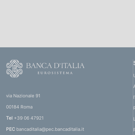
F
o
o
(
t
t
e
via Nazionale 91
o
r
00184 Roma
r
n
Tel
+39 06 47921
a
PEC
bancaditalia@pec.bancaditalia.it
a