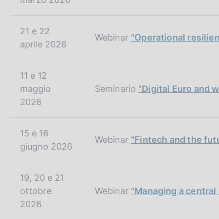
21 e 22
Webinar
"Operational resilien
aprile 2026
11 e 12
maggio
Seminario
"Digital Euro and
2026
15 e 16
Webinar
"Fintech and the fu
giugno 2026
19, 20 e 21
ottobre
Webinar
"Managing a central
2026