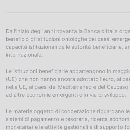
c
o
o
k
i
Dall'inizio degli anni novanta la Banca d'Italia or
e
beneficio di istituzioni omologhe dei paesi emerg
:
capacità istituzionali delle autorità beneficiarie, a
internazionale.
Le istituzioni beneficiarie appartengono in maggi
(UE) che non hanno ancora adottato l'euro, ai paes
nella UE, ai paesi del Mediterraneo e del Caucaso d
ad altre economie emergenti e in via di sviluppo.
Le materie oggetto di cooperazione riguardano le f
sistemi di pagamento e tesoreria, ricerca economic
monetaria) e le attività gestionali e di supporto (