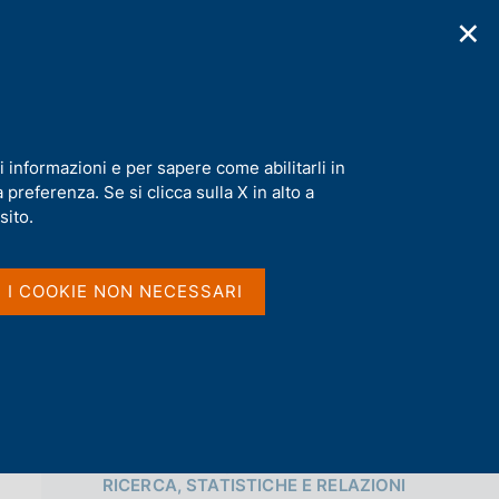
✕
cazioni
Statistiche
Media
|
IT
C
e
r
c
a
i informazioni e per sapere come abilitarli in
n
preferenza. Se si clicca sulla X in alto a
e
Condividi
l
sito.
s
i
S
t
I I COOKIE NON NECESSARI
t
o
a
m
p
a
l
a
p
Vai al livello superiore 
a
RICERCA, STATISTICHE E RELAZIONI