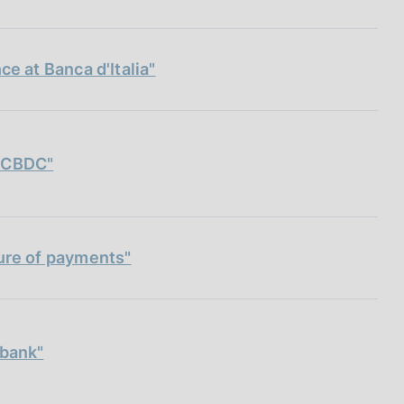
ce at Banca d'Italia"
 wCBDC"
ture of payments"
 bank"