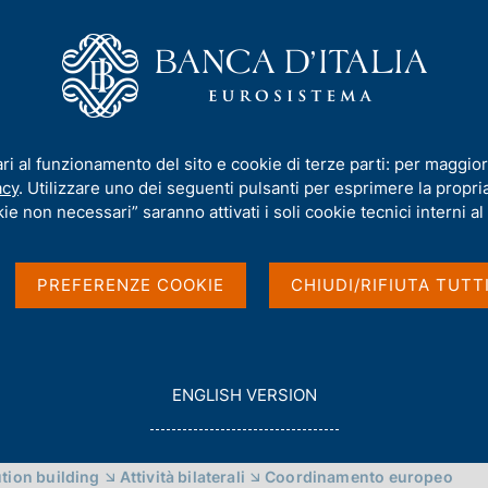
iamo
Compiti
Servizi al cittadino
Pubbli
Cooperazione tecnica internazionale
ari al funzionamento del sito e cookie di terze parti: per maggior
internazionale
acy
. Utilizzare uno dei seguenti pulsanti per esprimere la propria 
ie non necessari” saranno attivati i soli cookie tecnici interni al 
PREFERENZE COOKIE
CHIUDI/RIFIUTA TUTT
G
ENGLISH VERSION
O
T
O
ution building
Attività bilaterali
Coordinamento europeo