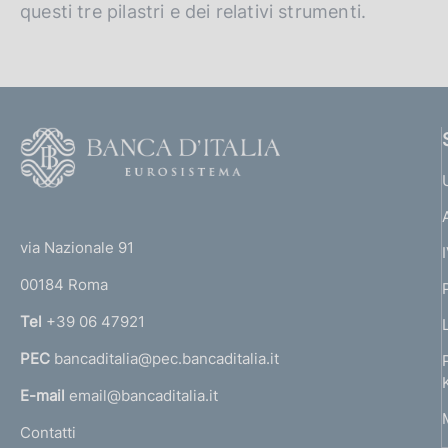
questi tre pilastri e dei relativi strumenti.
F
o
o
(
t
t
e
via Nazionale 91
o
r
00184 Roma
r
n
Tel
+39 06 47921
a
PEC
bancaditalia@pec.bancaditalia.it
a
l
E-mail
email@bancaditalia.it
l
Contatti
'