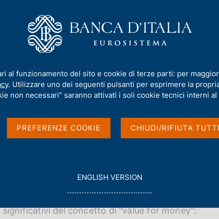
iamo
Compiti
Servizi al cittadino
Pubbli
Cooperazione tecnica internazionale
/
"Management control for suppor
ari al funzionamento del sito e cookie di terze parti: per maggior
for supporting decisio
acy
. Utilizzare uno dei seguenti pulsanti per esprimere la propria 
ie non necessari” saranno attivati i soli cookie tecnici interni al 
nce evaluation"
PREFERENZE COOKIE
CHIUDI/RIFIUTA TUTT
G
ENGLISH VERSION
O
ei processi decisionali e del reporting sulle
T
O
ù significativi del concetto di "value for money":