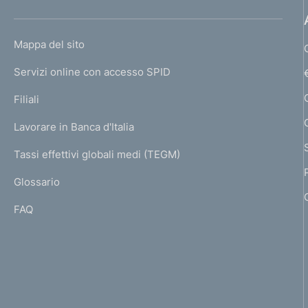
h
o
L
Mappa del sito
m
I
e
Servizi online con accesso SPID
N
p
K
Filiali
a
U
g
Lavorare in Banca d'Italia
T
e
I
Tassi effettivi globali medi (TEGM)
)
L
Glossario
I
FAQ