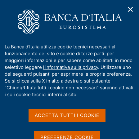
✕
H
A
o
C
p
m
e
r
e
r
i
p
c
Home
/
Compiti
/
m
a
a
Ricerca, statistiche e relazioni internazionali
/
e
g
n
Relazioni con istituzioni e organismi internazionali
I
La Banca d'Italia utilizza cookie tecnici necessari al
n
e
e
n
funzionamento del sito e cookie di terze parti: per
u
l
Relazioni con istituzioni e
d
f
maggiori informazioni e per sapere come abilitarli in modo
i
s
o
selettivo leggere
l'informativa sulla privacy
. Utilizzare uno
organismi internazionali
n
i
r
dei seguenti pulsanti per esprimere la propria preferenza.
a
t
m
Se si clicca sulla X in alto a destra o sul pulsante
v
o
i
a
“Chiudi/Rifiuta tutti i cookie non necessari” saranno attivati
g
t
i soli cookie tecnici interni al sito.
a
Condividi
i
S
z
t
v
i
a
a
o
ACCETTA TUTTI I COOKIE
m
n
s
p
e
u
a
i
IN QUESTA PAGINA
PREFERENZE COOKIE
l