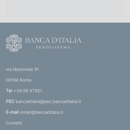
F
o
o
(
t
t
e
via Nazionale 91
o
r
00184 Roma
r
n
Tel
+39 06 47921
a
PEC
bancaditalia@pec.bancaditalia.it
a
l
E-mail
email@bancaditalia.it
l
Contatti
'