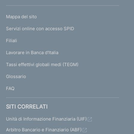
h
o
L
Mappa del sito
m
I
e
Servizi online con accesso SPID
N
p
K
Filiali
a
U
g
Lavorare in Banca d'Italia
T
e
I
Tassi effettivi globali medi (TEGM)
)
L
Glossario
I
FAQ
SITI CORRELATI
Unità di Informazione Finanziaria (UIF)
Arbitro Bancario e Finanziario (ABF)