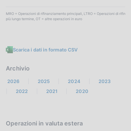
e
n
MRO = Operazioni di rifinanziamento principali, LTRO = Operazioni di rifina
più lungo termine, OT = altre operazioni in euro
t
o
Scarica i dati in formato CSV
Archivio
2026
2025
2024
2023
2022
2021
2020
Operazioni in valuta estera