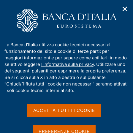
✕
H
A
o
C
p
m
e
r
e
r
i
p
c
Home
/
Compiti
/
m
a
a
Attuazione della politica monetaria ed Emergency Liquidity
/
e
g
n
Assistance
I
La Banca d'Italia utilizza cookie tecnici necessari al
n
e
e
Operazioni di mercato aperto
n
funzionamento del sito e cookie di terze parti: per
u
l
d
f
maggiori informazioni e per sapere come abilitarli in modo
i
s
Operazioni di mercato
o
selettivo leggere
l'informativa sulla privacy
. Utilizzare uno
n
i
r
dei seguenti pulsanti per esprimere la propria preferenza.
aperto
a
t
m
Se si clicca sulla X in alto a destra o sul pulsante
v
o
i
a
“Chiudi/Rifiuta tutti i cookie non necessari” saranno attivati
g
t
i soli cookie tecnici interni al sito.
a
i
z
Condividi
S
v
i
t
a
o
ACCETTA TUTTI I COOKIE
a
n
s
m
e
u
p
i
PREFERENZE COOKIE
a