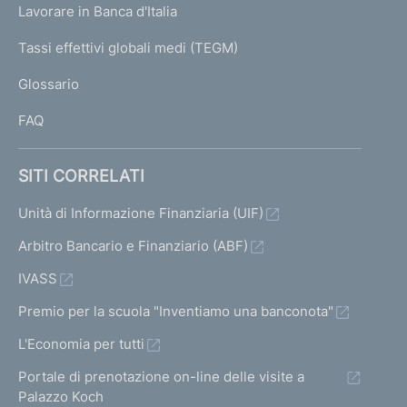
g
Lavorare in Banca d'Italia
T
e
I
Tassi effettivi globali medi (TEGM)
)
L
Glossario
I
FAQ
SITI CORRELATI
Unità di Informazione Finanziaria (UIF)
Arbitro Bancario e Finanziario (ABF)
IVASS
Premio per la scuola "Inventiamo una banconota"
L'Economia per tutti
Portale di prenotazione on-line delle visite a
Palazzo Koch