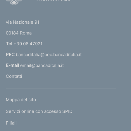
o
(
t
t
e
via Nazionale 91
o
r
00184 Roma
r
n
Tel
+39 06 47921
a
PEC
bancaditalia@pec.bancaditalia.it
a
l
E-mail
email@bancaditalia.it
l
Contatti
'
h
o
L
Mappa del sito
m
I
e
Servizi online con accesso SPID
N
p
K
Filiali
a
U