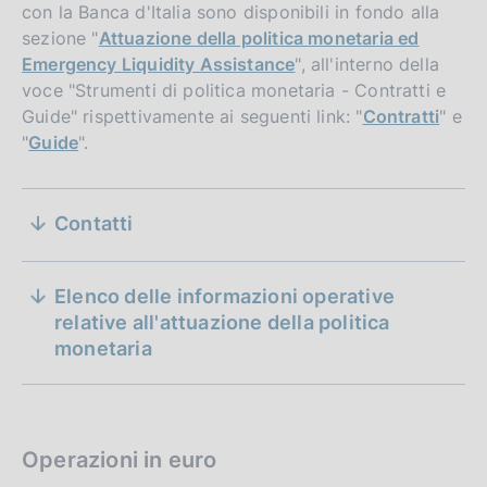
con la Banca d'Italia sono disponibili in fondo alla
sezione "
Attuazione della politica monetaria ed
Emergency Liquidity Assistance
", all'interno della
voce "Strumenti di politica monetaria - Contratti e
Guide" rispettivamente ai seguenti link: "
Contratti
" e
"
Guide
".
S
Contatti
e
D
07 novembre 2025
a
aggiornato il 7 novembre 2025 - Versione
z
2025.2
t
Elenco delle informazioni operative
i
a
relative all'attuazione della politica
P
monetaria
o
u
n
b
b
e
l
Operazioni in euro
d
i