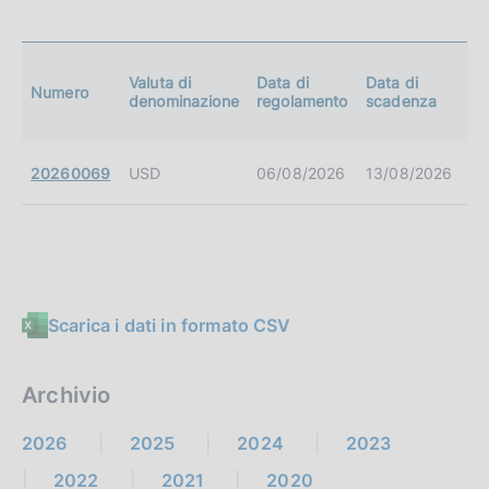
Du
Valuta di
Data di
Data di
Numero
(in
denominazione
regolamento
scadenza
gg
20260069
USD
06/08/2026
13/08/2026
7
Scarica i dati in formato CSV
Archivio
2026
2025
2024
2023
2022
2021
2020