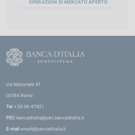
OPERAZIONI DI MERCATO APERTO
a
l
i
p
c
p
a
z
r
i
o
o
F
n
o
f
e
o
o
:
(
t
:
t
n
e
via Nazionale 91
o
r
d
00184 Roma
r
i
n
Tel
+39 06 47921
a
m
PEC
bancaditalia@pec.bancaditalia.it
a
e
l
E-mail
email@bancaditalia.it