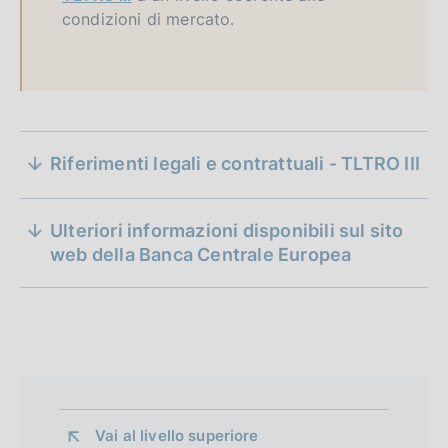
condizioni di mercato.
S
Riferimenti legali e contrattuali - TLTRO III
e
su una terza serie di operazioni mirate di
z
rifinanziamento a più lungo termine
Ulteriori informazioni disponibili sul sito
(BCE/2019/21)
i
web della Banca Centrale Europea
D
11 maggio 2021
o
a
n
t
a
e
P
d
u
b
i
Vai al livello superiore 
b