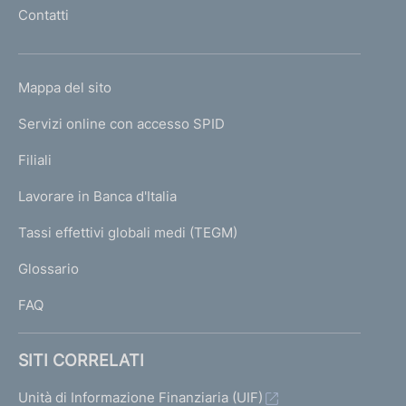
n
l
Contatti
'
t
h
o
o
L
Mappa del sito
m
I
e
Servizi online con accesso SPID
N
p
K
Filiali
a
U
g
Lavorare in Banca d'Italia
T
e
I
Tassi effettivi globali medi (TEGM)
)
L
Glossario
I
FAQ
SITI CORRELATI
Unità di Informazione Finanziaria (UIF)