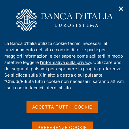
✕
H
A
o
C
p
m
e
r
e
r
i
p
c
Home
/
Compiti
/
m
a
a
Attuazione della politica monetaria ed Emergency Liquidity
/
e
g
n
Assistance
I
La Banca d'Italia utilizza cookie tecnici necessari al
n
e
e
Operazioni di mercato aperto
/
n
funzionamento del sito e cookie di terze parti: per
u
l
Operazioni di rifinanziamento non convenzionali
d
f
maggiori informazioni e per sapere come abilitarli in modo
i
s
o
selettivo leggere
l'informativa sulla privacy
. Utilizzare uno
n
i
Operazioni di
r
dei seguenti pulsanti per esprimere la propria preferenza.
a
t
m
Se si clicca sulla X in alto a destra o sul pulsante
v
rifinanziamento non
o
i
a
“Chiudi/Rifiuta tutti i cookie non necessari” saranno attivati
convenzionali
g
t
i soli cookie tecnici interni al sito.
a
i
z
v
i
a
o
ACCETTA TUTTI I COOKIE
n
s
Condividi
S
e
u
t
i
a
PREFERENZE COOKIE