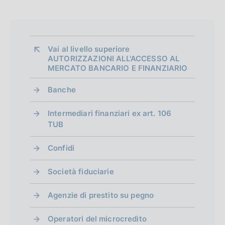
d
b
l
i
i
m
c
Vai al livello superiore 
a
AUTORIZZAZIONI ALL'ACCESSO AL
e
MERCATO BANCARIO E FINANZIARIO
z
n
i
Banche
o
t
n
Intermediari finanziari ex art. 106
o
e
TUB
:
:
Confidi
Società fiduciarie
Agenzie di prestito su pegno
Operatori del microcredito