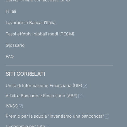
N
p
K
Filiali
a
U
g
Lavorare in Banca d'Italia
T
e
I
Tassi effettivi globali medi (TEGM)
)
L
Glossario
I
FAQ
SITI CORRELATI
Unità di Informazione Finanziaria (UIF)
Arbitro Bancario e Finanziario (ABF)
IVASS
Premio per la scuola "Inventiamo una banconota"
L'Economia per tutti