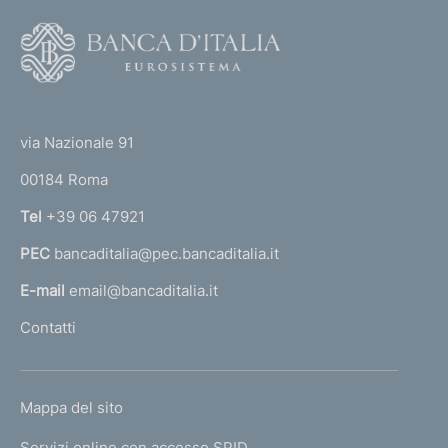
F
o
o
(
t
t
e
via Nazionale 91
o
r
00184 Roma
r
n
Tel
+39 06 47921
a
PEC
bancaditalia@pec.bancaditalia.it
a
l
E-mail
email@bancaditalia.it
l
Contatti
'
h
o
L
Mappa del sito
m
I
e
Servizi online con accesso SPID