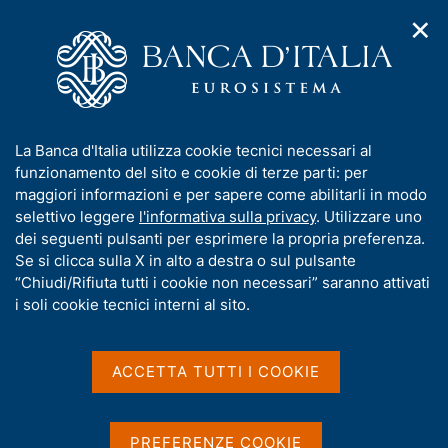
✕
H
A
o
C
p
m
e
r
e
r
i
p
c
Home
/
Compiti
/
m
a
a
Vigilanza sul sistema bancario e finanziario
/
e
g
n
Autorizzazioni all'accesso al mercato bancario e finanziario
/
I
La Banca d'Italia utilizza cookie tecnici necessari al
n
e
e
Operatori del risparmio gestito
n
funzionamento del sito e cookie di terze parti: per
u
l
d
f
maggiori informazioni e per sapere come abilitarli in modo
i
s
Operatori del risparmio
o
selettivo leggere
l'informativa sulla privacy
. Utilizzare uno
n
i
r
dei seguenti pulsanti per esprimere la propria preferenza.
gestito
a
t
m
Se si clicca sulla X in alto a destra o sul pulsante
v
o
i
a
“Chiudi/Rifiuta tutti i cookie non necessari” saranno attivati
g
t
i soli cookie tecnici interni al sito.
a
i
z
Condividi
S
v
i
t
a
o
ACCETTA TUTTI I COOKIE
a
n
s
m
e
u
p
i
PREFERENZE COOKIE
a