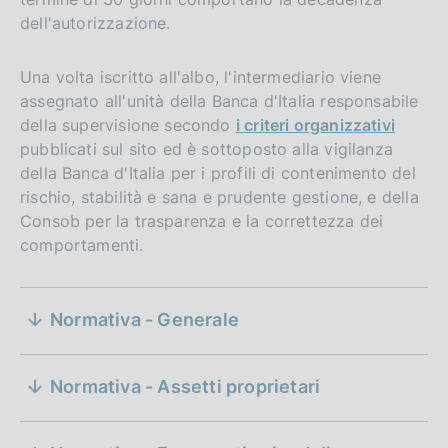
dell'autorizzazione.
Una volta iscritto all'albo, l'intermediario viene
assegnato all'unità della Banca d'Italia responsabile
della supervisione secondo
i criteri organizzativi
pubblicati sul sito ed è sottoposto alla vigilanza
della Banca d'Italia per i profili di contenimento del
rischio, stabilità e sana e prudente gestione, e della
Consob per la trasparenza e la correttezza dei
comportamenti.
S
Normativa - Generale
e
D
30 aprile 2025
a
z
D
06 novembre 2019
t
Normativa - Assetti proprietari
nell'istanza di autorizzazione all'acquisto di
a
i
a
una partecipazione qualificata
t
P
a