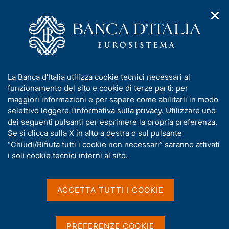
✕
H
A
o
C
p
m
e
r
e
r
i
p
c
Home
/
Compiti
/
m
a
a
Vigilanza sul sistema bancario e finanziario
/
Normativa
/
e
g
n
Archivio norme
/
I
La Banca d'Italia utilizza cookie tecnici necessari al
n
e
e
Regolamento sulla gestione collettiva del risparmio
n
funzionamento del sito e cookie di terze parti: per
u
l
d
f
maggiori informazioni e per sapere come abilitarli in modo
i
s
Regolamento sulla
o
selettivo leggere
l'informativa sulla privacy
. Utilizzare uno
n
i
r
dei seguenti pulsanti per esprimere la propria preferenza.
gestione collettiva del
a
t
m
Se si clicca sulla X in alto a destra o sul pulsante
v
o
risparmio
i
a
“Chiudi/Rifiuta tutti i cookie non necessari” saranno attivati
g
t
i soli cookie tecnici interni al sito.
a
i
z
v
i
a
o
ACCETTA TUTTI I COOKIE
Condividi
S
n
s
t
e
u
a
i
m
PREFERENZE COOKIE