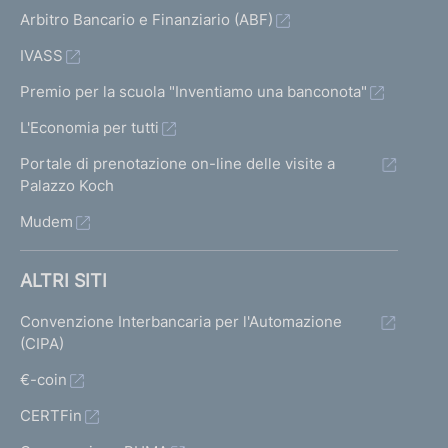
p
Arbitro Bancario e Finanziario (ABF)
e
r
IVASS
a
t
Premio per la scuola "Inventiamo una banconota"
i
L'Economia per tutti
v
i
Portale di prenotazione on-line delle visite a
t
Palazzo Koch
à
Mudem
a
l
l
ALTRI SITI
'
e
Convenzione Interbancaria per l'Automazione
s
(CIPA)
t
e
€-coin
r
CERTFin
o
d