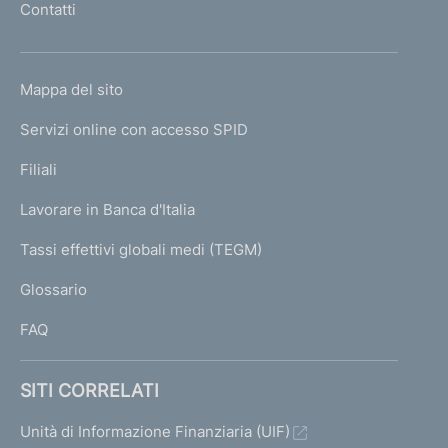
Contatti
i
'
a
h
d
o
i
L
Mappa del sito
m
c
I
a
e
Servizi online con accesso SPID
N
p
p
i
K
Filiali
a
t
U
g
a
Lavorare in Banca d'Italia
T
e
l
I
Tassi effettivi globali medi (TEGM)
e
)
L
m
Glossario
i
I
n
FAQ
i
m
o
SITI CORRELATI
e
o
Unità di Informazione Finanziaria (UIF)