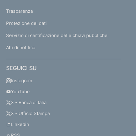
d
e
Trasparenza
l
l
Protezione dei dati
a
Servizio di certificazione delle chiavi pubbliche
B
a
Atti di notifica
n
c
a
SEGUICI SU
d
'
Instagram
I
t
YouTube
a
X - Banca d’Italia
l
i
X - Ufficio Stampa
a
i
Linkedin
n
RSS