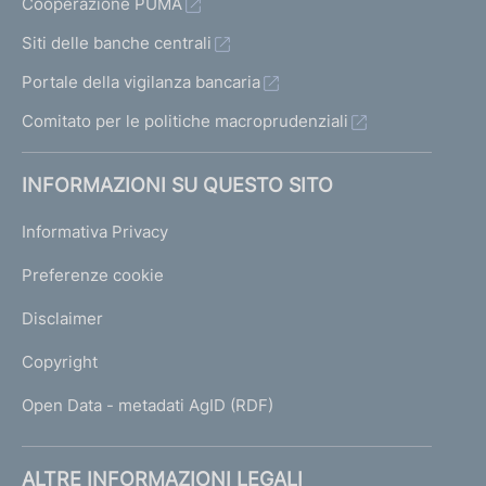
Cooperazione PUMA
e
l
Siti delle banche centrali
l
Portale della vigilanza bancaria
e
S
Comitato per le politiche macroprudenziali
I
M
INFORMAZIONI SU QUESTO SITO
Informativa Privacy
R
e
Preferenze cookie
g
o
Disclaimer
l
a
Copyright
m
e
Open Data - metadati AgID (RDF)
n
t
o
ALTRE INFORMAZIONI LEGALI