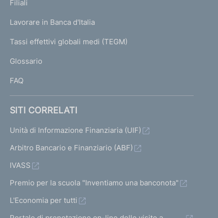
K
Filiali
a
U
g
Lavorare in Banca d'Italia
T
e
I
Tassi effettivi globali medi (TEGM)
)
L
Glossario
I
FAQ
SITI CORRELATI
Unità di Informazione Finanziaria (UIF)
Arbitro Bancario e Finanziario (ABF)
IVASS
Premio per la scuola "Inventiamo una banconota"
L'Economia per tutti
Portale di prenotazione on-line delle visite a