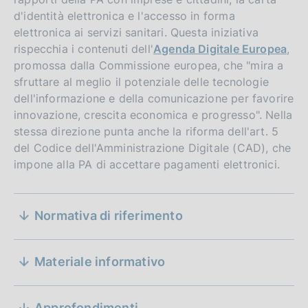
d'identità elettronica e l'accesso in forma
elettronica ai servizi sanitari. Questa iniziativa
rispecchia i contenuti dell'
Agenda Digitale Europea
,
promossa dalla Commissione europea, che "mira a
sfruttare al meglio il potenziale delle tecnologie
D
30 luglio 2011
dell'informazione e della comunicazione per favorire
a
Attuazione del Titolo II del Decreto legislativo
innovazione, crescita economica e progresso". Nella
n. 11 del 27 gennaio 2010 relativo ai servizi di
t
stessa direzione punta anche la riforma dell'art. 5
pagamento (Diritti ed obblighi delle parti)
a
del Codice dell'Amministrazione Digitale (CAD), che
P
impone alla PA di accettare pagamenti elettronici.
D
27 agosto 2014
u
a
Requisiti tecnici e commerciali per i bonifici e
b
S
gli addebiti diretti in euro e che modifica il
t
b
Normativa di riferimento
Regolamento (CE) n. 924/2009
a
e
l
P
D
25 febbraio 2010
i
z
u
a
Attuazione della direttiva 2007/64/CE, relativa
c
Materiale informativo
b
D
05 dicembre 2013
i
ai servizi di pagamento nel mercato interno,
t
a
b
a
recante modifi ca delle direttive 97/7/CE,
a
z
D
23 luglio 2013
o
l
t
2002/65/CE, 2005/60/CE, 2006/48/CE, e che
Approfondimenti
P