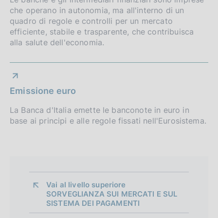
d
:
che operano in autonomia, ma all'interno di un
i
quadro di regole e controlli per un mercato
efficiente, stabile e trasparente, che contribuisca
m
alla salute dell'economia.
e
n
t
Emissione euro
o
La Banca d'Italia emette le banconote in euro in
base ai principi e alle regole fissati nell'Eurosistema.
Vai al livello superiore 
SORVEGLIANZA SUI MERCATI E SUL
SISTEMA DEI PAGAMENTI