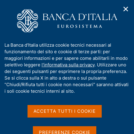
✕
H
A
o
C
p
m
e
r
e
r
i
p
c
Home
/
Compiti
/
m
a
a
Sorveglianza sui mercati e sul sistema dei pagamenti
/
SEPA
e
g
n
I
La Banca d'Italia utilizza cookie tecnici necessari al
n
e
e
SEPA
n
funzionamento del sito e cookie di terze parti: per
u
l
d
f
maggiori informazioni e per sapere come abilitarli in modo
i
s
o
selettivo leggere
l'informativa sulla privacy
. Utilizzare uno
n
i
r
dei seguenti pulsanti per esprimere la propria preferenza.
a
t
m
Se si clicca sulla X in alto a destra o sul pulsante
v
Condividi
o
S
i
a
“Chiudi/Rifiuta tutti i cookie non necessari” saranno attivati
t
g
t
i soli cookie tecnici interni al sito.
a
a
i
m
z
v
p
i
a
o
ACCETTA TUTTI I COOKIE
a
IN QUESTA PAGINA
n
s
l
e
a
u
Avvio ed evoluzione della SEPA
p
i
PREFERENZE COOKIE