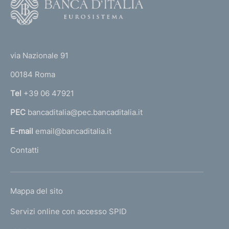
o
o
(
t
t
e
via Nazionale 91
o
r
00184 Roma
r
n
Tel
+39 06 47921
a
PEC
bancaditalia@pec.bancaditalia.it
a
l
E-mail
email@bancaditalia.it
l
Contatti
'
h
o
L
Mappa del sito
m
I
e
Servizi online con accesso SPID
N
p