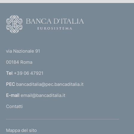
F
o
o
(
t
t
e
via Nazionale 91
o
r
00184 Roma
r
n
Tel
+39 06 47921
a
PEC
bancaditalia@pec.bancaditalia.it
a
l
E-mail
email@bancaditalia.it
l
Contatti
'
h
o
L
Mappa del sito
m