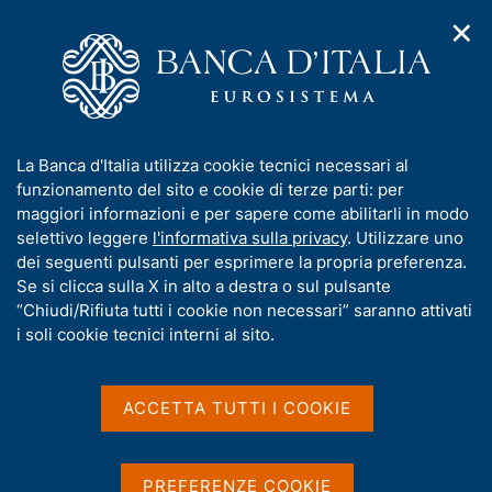
✕
H
A
o
C
p
m
e
r
e
r
i
p
c
Home
/
Chi siamo
/
Organizzazione
/
Filiali
/
Piacenza
m
a
a
e
g
n
Piacenza
I
La Banca d'Italia utilizza cookie tecnici necessari al
n
e
e
n
funzionamento del sito e cookie di terze parti: per
u
l
d
f
maggiori informazioni e per sapere come abilitarli in modo
i
s
Filiale specializzata nel trattamento del
o
selettivo leggere
l'informativa sulla privacy
. Utilizzare uno
n
i
contante
r
dei seguenti pulsanti per esprimere la propria preferenza.
a
t
m
Se si clicca sulla X in alto a destra o sul pulsante
v
o
i
a
“Chiudi/Rifiuta tutti i cookie non necessari” saranno attivati
g
t
i soli cookie tecnici interni al sito.
a
Condividi
i
S
z
t
v
i
a
a
o
ACCETTA TUTTI I COOKIE
m
n
s
p
e
u
a
i
IN QUESTA PAGINA
PREFERENZE COOKIE
l