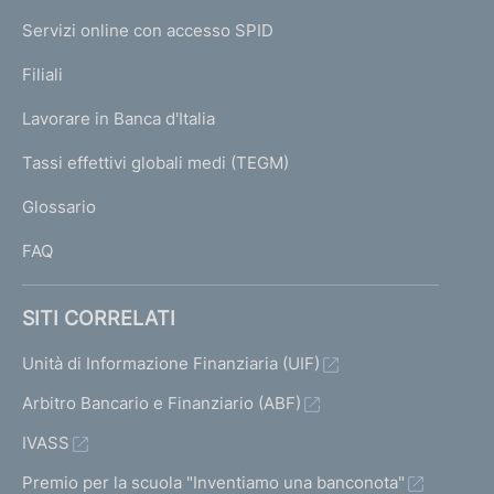
I
e
Servizi online con accesso SPID
N
p
K
Filiali
a
U
g
Lavorare in Banca d'Italia
T
e
I
Tassi effettivi globali medi (TEGM)
)
L
Glossario
I
FAQ
SITI CORRELATI
Unità di Informazione Finanziaria (UIF)
Arbitro Bancario e Finanziario (ABF)
IVASS
Premio per la scuola "Inventiamo una banconota"