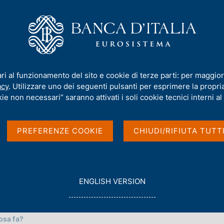
iamo
Compiti
Servizi al cittadino
Pubbli
ari al funzionamento del sito e cookie di terze parti: per maggior
acy
. Utilizzare uno dei seguenti pulsanti per esprimere la propria 
ie non necessari” saranno attivati i soli cookie tecnici interni al 
PREFERENZE COOKIE
CHIUDI/RIFIUTA TUTT
G
ENGLISH VERSION
O
T
O
osa fa?