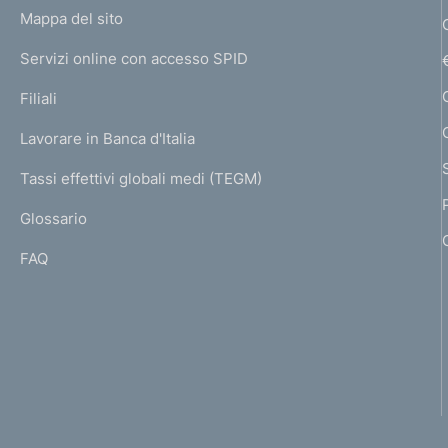
o
L
Mappa del sito
m
I
e
Servizi online con accesso SPID
N
p
K
Filiali
a
U
g
Lavorare in Banca d'Italia
T
e
I
Tassi effettivi globali medi (TEGM)
)
L
Glossario
I
FAQ