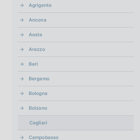
g
Agrigento
i
n
Ancona
a
Aosta
Arezzo
Bari
Bergamo
Bologna
Bolzano
Cagliari
Campobasso