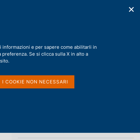
✕
cazioni
Statistiche
Media
|
IT
C
e
r
c
a
i informazioni e per sapere come abilitarli in
n
preferenza. Se si clicca sulla X in alto a
e
Condividi
l
sito.
s
i
S
t
I I COOKIE NON NECESSARI
t
o
a
m
p
a
l
a
p
Vai al livello superiore 
FILIALI
a