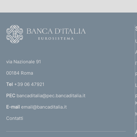
F
o
o
(
t
t
e
via Nazionale 91
o
r
00184 Roma
r
n
Tel
+39 06 47921
a
PEC
bancaditalia@pec.bancaditalia.it
a
l
E-mail
email@bancaditalia.it
l
Contatti
'
h