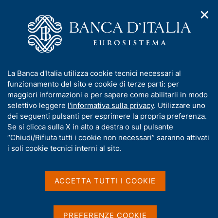
✕
H
A
o
C
p
m
e
r
e
r
i
p
c
Home
/
Chi siamo
/
Organizzazione
/
Filiali
/
Firenze
m
a
a
e
g
n
Firenze
I
La Banca d'Italia utilizza cookie tecnici necessari al
n
e
e
n
funzionamento del sito e cookie di terze parti: per
u
l
d
f
maggiori informazioni e per sapere come abilitarli in modo
i
s
Sede
o
selettivo leggere
l'informativa sulla privacy
. Utilizzare uno
n
i
r
dei seguenti pulsanti per esprimere la propria preferenza.
a
t
m
Se si clicca sulla X in alto a destra o sul pulsante
v
o
i
a
“Chiudi/Rifiuta tutti i cookie non necessari” saranno attivati
Condividi
g
S
t
i soli cookie tecnici interni al sito.
a
t
i
z
a
v
i
m
a
o
ACCETTA TUTTI I COOKIE
p
n
s
a
e
IN QUESTA PAGINA
u
l
i
a
PREFERENZE COOKIE