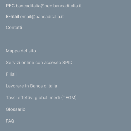
PEC
bancaditalia@pec.bancaditalia.it
a
l
E-mail
email@bancaditalia.it
l
Contatti
'
h
o
L
Mappa del sito
m
I
e
Servizi online con accesso SPID
N
p
K
Filiali
a
U
g
Lavorare in Banca d'Italia
T
e
I
Tassi effettivi globali medi (TEGM)
)
L
Glossario
I
FAQ