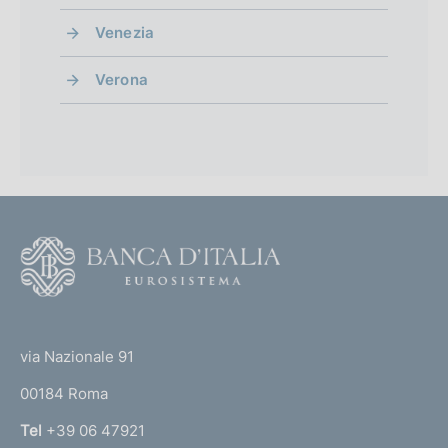
Venezia
Verona
F
o
o
(
t
t
e
via Nazionale 91
o
r
00184 Roma
r
n
Tel
+39 06 47921
a