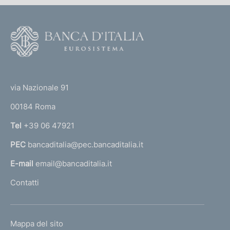
F
o
o
(
t
t
e
via Nazionale 91
o
r
00184 Roma
r
n
Tel
+39 06 47921
a
PEC
bancaditalia@pec.bancaditalia.it
a
l
E-mail
email@bancaditalia.it
l
Contatti
'
h
o
L
Mappa del sito
m