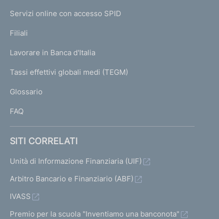
I
e
Servizi online con accesso SPID
N
p
K
Filiali
a
U
g
Lavorare in Banca d'Italia
T
e
I
Tassi effettivi globali medi (TEGM)
)
L
Glossario
I
FAQ
SITI CORRELATI
Unità di Informazione Finanziaria (UIF)
Arbitro Bancario e Finanziario (ABF)
IVASS
Premio per la scuola "Inventiamo una banconota"