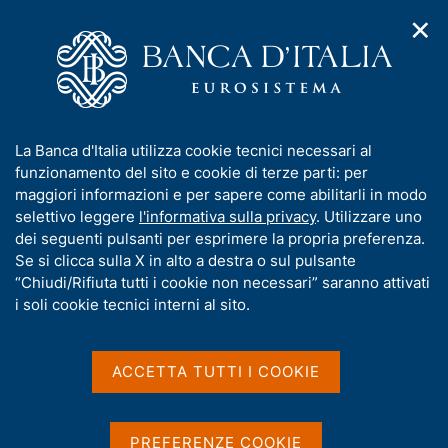
✕
H
A
o
C
p
m
e
r
e
r
i
p
c
Home
/
Chi siamo
/
Organizzazione
/
Filiali
/
Arezzo
m
a
a
e
g
n
Arezzo
I
La Banca d'Italia utilizza cookie tecnici necessari al
n
e
e
n
funzionamento del sito e cookie di terze parti: per
u
l
d
f
maggiori informazioni e per sapere come abilitarli in modo
i
s
Filiale specializzata nel trattamento del
o
selettivo leggere
l'informativa sulla privacy
. Utilizzare uno
n
i
contante
r
dei seguenti pulsanti per esprimere la propria preferenza.
a
t
m
Se si clicca sulla X in alto a destra o sul pulsante
v
o
i
a
“Chiudi/Rifiuta tutti i cookie non necessari” saranno attivati
g
t
i soli cookie tecnici interni al sito.
a
Condividi
i
S
z
t
v
i
a
a
o
ACCETTA TUTTI I COOKIE
m
n
s
p
e
u
a
i
IN QUESTA PAGINA
PREFERENZE COOKIE
l