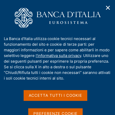
✕
H
A
o
C
p
m
e
r
e
r
i
p
c
Home
/
Chi siamo
/
Organizzazione
/
Filiali
/
Firenze
m
a
a
e
g
n
Firenze
I
La Banca d'Italia utilizza cookie tecnici necessari al
n
e
e
n
funzionamento del sito e cookie di terze parti: per
u
l
d
f
maggiori informazioni e per sapere come abilitarli in modo
i
s
Sede
o
selettivo leggere
l'informativa sulla privacy
. Utilizzare uno
n
i
r
dei seguenti pulsanti per esprimere la propria preferenza.
a
t
m
Se si clicca sulla X in alto a destra o sul pulsante
v
o
i
a
“Chiudi/Rifiuta tutti i cookie non necessari” saranno attivati
Condividi
g
S
t
i soli cookie tecnici interni al sito.
a
t
i
z
a
v
i
m
a
o
ACCETTA TUTTI I COOKIE
p
n
s
a
e
IN QUESTA PAGINA
u
l
i
a
PREFERENZE COOKIE