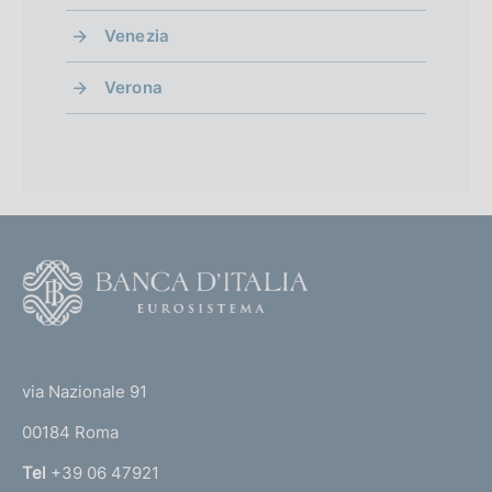
Venezia
Verona
F
o
o
(
t
t
e
via Nazionale 91
o
r
00184 Roma
r
n
Tel
+39 06 47921
a