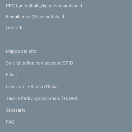
PEC
bancaditalia@pec.bancaditalia.it
a
l
E-mail
email@bancaditalia.it
l
Contatti
'
h
o
L
Mappa del sito
m
I
e
Servizi online con accesso SPID
N
p
K
Filiali
a
U
g
Lavorare in Banca d'Italia
T
e
I
Tassi effettivi globali medi (TEGM)
)
L
Glossario
I
FAQ