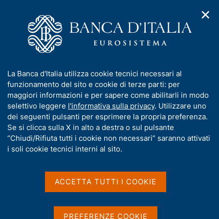
✕
H
A
o
C
p
m
e
r
e
r
i
p
c
Home
/
Servizio di certificazione delle chiavi pubbliche
m
a
a
e
g
n
Servizio di certificazione
I
La Banca d'Italia utilizza cookie tecnici necessari al
n
e
e
n
funzionamento del sito e cookie di terze parti: per
u
delle chiavi pubbliche
l
d
f
maggiori informazioni e per sapere come abilitarli in modo
i
s
o
selettivo leggere
l'informativa sulla privacy
. Utilizzare uno
n
i
r
dei seguenti pulsanti per esprimere la propria preferenza.
a
t
m
Se si clicca sulla X in alto a destra o sul pulsante
v
o
Condividi
i
a
“Chiudi/Rifiuta tutti i cookie non necessari” saranno attivati
S
g
t
i soli cookie tecnici interni al sito.
t
a
i
a
z
m
v
i
p
a
o
ACCETTA TUTTI I COOKIE
a
n
s
IN QUESTA PAGINA
l
e
u
a
i
Firma digitale
Autenticazione e crittografia
PREFERENZE COOKIE
p