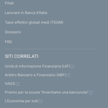
K
Filiali
a
U
g
Lavorare in Banca d'Italia
T
e
I
Tassi effettivi globali medi (TEGM)
)
L
Glossario
I
FAQ
SITI CORRELATI
Unità di Informazione Finanziaria (UIF)
Arbitro Bancario e Finanziario (ABF)
IVASS
Premio per la scuola "Inventiamo una banconota"
L'Economia per tutti