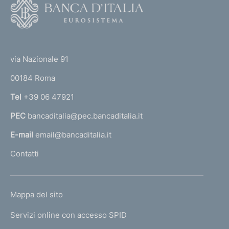
F
o
o
(
t
t
e
via Nazionale 91
o
r
00184 Roma
r
n
Tel
+39 06 47921
a
PEC
bancaditalia@pec.bancaditalia.it
a
l
E-mail
email@bancaditalia.it
l
Contatti
'
h
o
L
Mappa del sito
m
I
e
Servizi online con accesso SPID
N
p