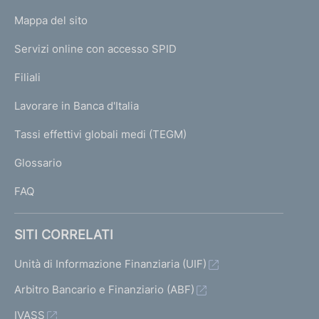
o
L
Mappa del sito
m
I
e
Servizi online con accesso SPID
N
p
K
Filiali
a
U
g
Lavorare in Banca d'Italia
T
e
I
Tassi effettivi globali medi (TEGM)
)
L
Glossario
I
FAQ
SITI CORRELATI
Unità di Informazione Finanziaria (UIF)
Arbitro Bancario e Finanziario (ABF)
IVASS