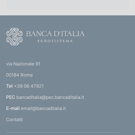
:
a
b
n
z
l
e
i
i
:
o
c
:
F
n
a
o
e
z
o
:
i
(
t
:
o
t
e
via Nazionale 91
n
o
r
e
00184 Roma
r
:
n
:
Tel
+39 06 47921
a
PEC
bancaditalia@pec.bancaditalia.it
a
l
E-mail
email@bancaditalia.it
l
Contatti
'
h