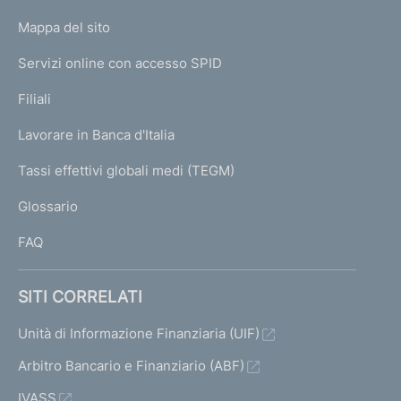
o
L
Mappa del sito
m
I
e
Servizi online con accesso SPID
N
p
K
Filiali
a
U
g
Lavorare in Banca d'Italia
T
e
I
Tassi effettivi globali medi (TEGM)
)
L
Glossario
I
FAQ
SITI CORRELATI
Unità di Informazione Finanziaria (UIF)
Arbitro Bancario e Finanziario (ABF)
IVASS