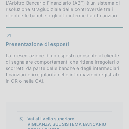
o
e
L'Arbitro Bancario Finanziario (ABF) è un sistema di
i
:
risoluzione stragiudiziale delle controversie tra i
f
o
clienti e le banche o gli altri intermediari finanziari.
:
n
o
e
n
:
:
d
Presentazione di esposti
i
La presentazione di un esposto consente al cliente
di segnalare comportamenti che ritiene irregolari o
m
scorretti da parte delle banche e degli intermediari
e
finanziari o irregolarità nelle informazioni registrate
in CR o nella CAI.
n
t
o
Vai al livello superiore 
VIGILANZA SUL SISTEMA BANCARIO