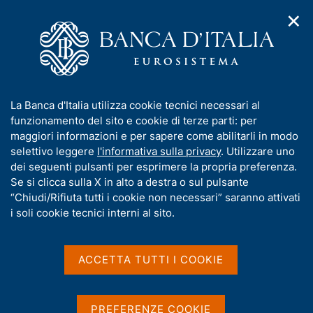
✕
H
A
o
C
p
m
e
r
e
r
i
p
c
Home
/
Compiti
/
m
a
a
Vigilanza sul sistema bancario e finanziario
/
e
g
n
Segnalazioni Whistleblowing e segnalazioni aziendali
I
La Banca d'Italia utilizza cookie tecnici necessari al
n
e
e
n
funzionamento del sito e cookie di terze parti: per
u
l
Segnalazioni
d
f
maggiori informazioni e per sapere come abilitarli in modo
i
s
o
selettivo leggere
l'informativa sulla privacy
. Utilizzare uno
Whistleblowing e
n
i
r
dei seguenti pulsanti per esprimere la propria preferenza.
a
t
segnalazioni aziendali
m
Se si clicca sulla X in alto a destra o sul pulsante
v
o
i
a
“Chiudi/Rifiuta tutti i cookie non necessari” saranno attivati
g
t
i soli cookie tecnici interni al sito.
a
i
z
v
i
Condividi
S
a
o
ACCETTA TUTTI I COOKIE
t
n
s
a
e
u
m
i
p
PREFERENZE COOKIE