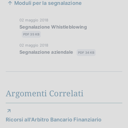
Moduli per la segnalazione
e
z
D
02 maggio 2018
Segnalazione Whistleblowing
i
a
t
PDF 35 KB
o
a
D
02 maggio 2018
n
P
Segnalazione aziendale
a
PDF 34 KB
u
e
t
b
a
d
b
P
l
i
u
i
b
a
c
Argomenti Correlati
b
a
p
l
z
i
p
i
c
o
Ricorsi all'Arbitro Bancario Finanziario
r
a
n
z