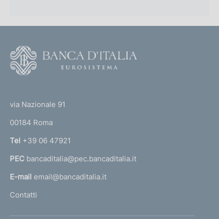
F
o
o
(
t
t
e
via Nazionale 91
o
r
00184 Roma
r
n
Tel
+39 06 47921
a
PEC
bancaditalia@pec.bancaditalia.it
a
l
E-mail
email@bancaditalia.it
l
Contatti
'
h