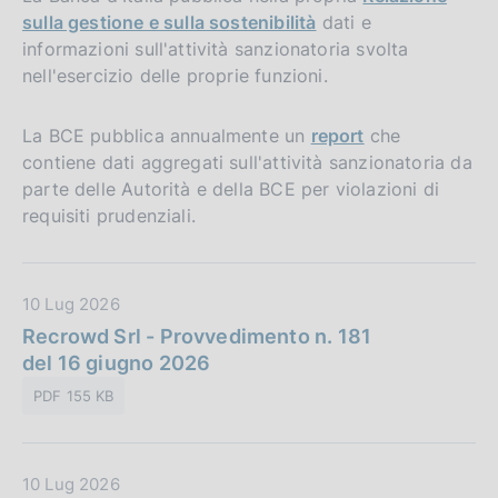
sulla gestione e sulla sostenibilità
dati e
informazioni sull'attività sanzionatoria svolta
nell'esercizio delle proprie funzioni.
La BCE pubblica annualmente un
report
che
contiene dati aggregati sull'attività sanzionatoria da
parte delle Autorità e della BCE per violazioni di
requisiti prudenziali.
D
10 Lug 2026
a
Recrowd Srl - Provvedimento n. 181
t
del 16 giugno 2026
a
PDF 155 KB
P
u
b
D
10 Lug 2026
b