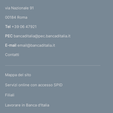
t
t
e
via Nazionale 91
o
r
00184 Roma
r
n
Tel
+39 06 47921
a
PEC
bancaditalia@pec.bancaditalia.it
a
l
E-mail
email@bancaditalia.it
l
Contatti
'
h
o
L
Mappa del sito
m
I
e
Servizi online con accesso SPID
N
p
K
Filiali
a
U
g
Lavorare in Banca d'Italia
T
e