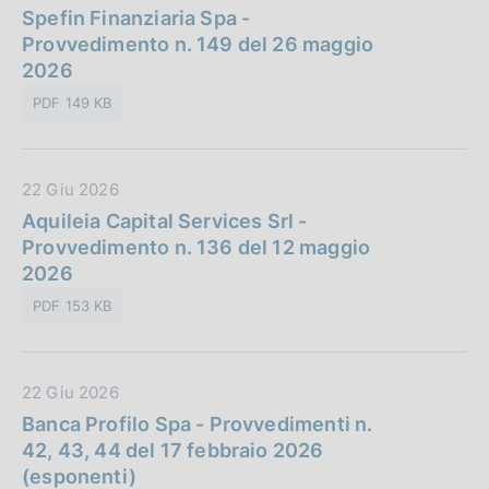
a
Spefin Finanziaria Spa -
l
t
Provvedimento n. 149 del 26 maggio
i
a
2026
c
P
a
PDF 149 KB
u
z
b
i
b
o
D
22 Giu 2026
l
n
a
Aquileia Capital Services Srl -
i
e
t
Provvedimento n. 136 del 12 maggio
c
:
a
2026
a
P
z
PDF 153 KB
u
i
b
o
b
n
D
22 Giu 2026
l
e
a
Banca Profilo Spa - Provvedimenti n.
i
:
t
42, 43, 44 del 17 febbraio 2026
c
a
(esponenti)
a