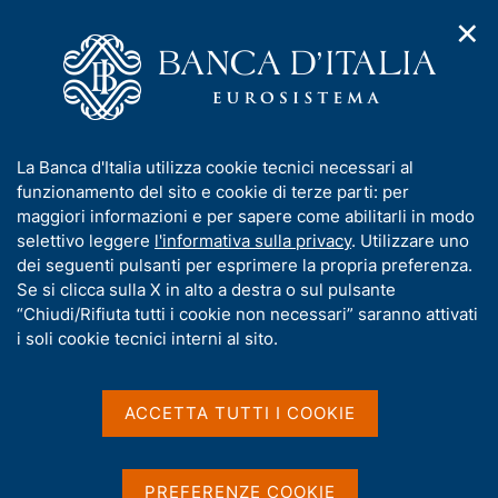
✕
H
A
o
C
p
m
e
r
e
r
i
p
c
Home
/
Compiti
/
m
a
a
Vigilanza sul sistema bancario e finanziario
/
e
g
n
Provvedimenti sanzionatori
I
La Banca d'Italia utilizza cookie tecnici necessari al
n
e
e
n
funzionamento del sito e cookie di terze parti: per
u
l
d
f
maggiori informazioni e per sapere come abilitarli in modo
i
s
Provvedimenti
o
selettivo leggere
l'informativa sulla privacy
. Utilizzare uno
n
i
r
dei seguenti pulsanti per esprimere la propria preferenza.
a
sanzionatori
t
m
Se si clicca sulla X in alto a destra o sul pulsante
v
o
i
a
“Chiudi/Rifiuta tutti i cookie non necessari” saranno attivati
g
t
i soli cookie tecnici interni al sito.
a
In questa sezione vengono pubblicati in forma
i
z
v
elettronica i provvedimenti sanzionatori
i
a
o
ACCETTA TUTTI I COOKIE
amministrativi adottati dalla Banca d'Italia per
n
s
violazioni in materia prudenziale, di trasparenza e
e
u
tutela dei clienti, di prevenzione e contrasto del
i
PREFERENZE COOKIE
riciclaggio e del finanziamento del terrorismo.