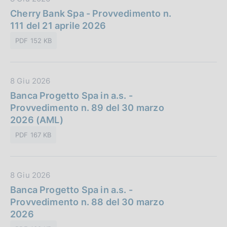
b
n
a
Cherry Bank Spa - Provvedimento n.
l
e
t
111 del 21 aprile 2026
i
:
a
c
PDF 152 KB
P
a
u
z
b
i
D
8 Giu 2026
b
o
a
Banca Progetto Spa in a.s. -
l
n
t
Provvedimento n. 89 del 30 marzo
i
e
a
2026 (AML)
c
:
P
a
PDF 167 KB
u
z
b
i
b
o
D
8 Giu 2026
l
n
a
Banca Progetto Spa in a.s. -
i
e
t
Provvedimento n. 88 del 30 marzo
c
:
a
2026
a
P
z