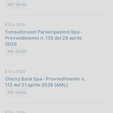
P
z
PDF 180 KB
u
i
b
o
b
n
D
8 Giu 2026
l
e
a
Consultinvest Partecipazioni Spa -
i
:
t
Provvedimento n. 125 del 28 aprile
c
a
2026
a
P
z
PDF 153 KB
u
i
b
o
b
n
D
8 Giu 2026
l
e
a
Cherry Bank Spa - Provvedimento n.
i
:
t
112 del 21 aprile 2026 (AML)
c
a
a
PDF 154 KB
P
z
u
i
b
o
D
8 Giu 2026