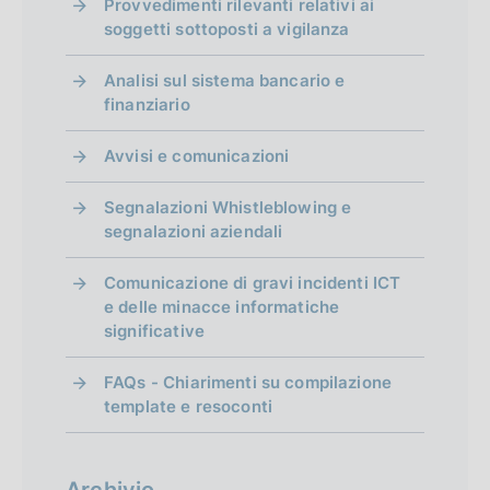
Provvedimenti rilevanti relativi ai
i
)
)
e
)
soggetti sottoposti a vigilanza
V
V
o
s
V
Analisi sul sistema bancario e
a
a
s
a
n
finanziario
i
i
i
i
e
Avvisi e comunicazioni
a
a
v
a
d
l
l
a
l
Segnalazioni Whistleblowing e
l
l
segnalazioni aziendali
e
l
a
a
a
i
Comunicazione di gravi incidenti ICT
s
s
s
e delle minacce informatiche
r
significative
c
c
c
i
h
h
h
FAQs - Chiarimenti su compilazione
e
e
template e resoconti
s
e
r
r
r
u
m
m
m
Archivio