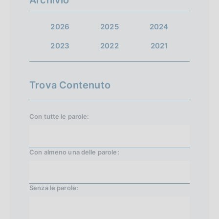
l
a
a
a
t
t
t
2026
2025
2024
t
a
a
a
a
2023
2022
2021
1
s
p
t
u
r
i
Trova Contenuto
c
e
c
c
Con tutte le parole:
e
e
s
d
s
e
Con almeno una delle parole:
i
n
v
t
Senza le parole:
a
e
1
1