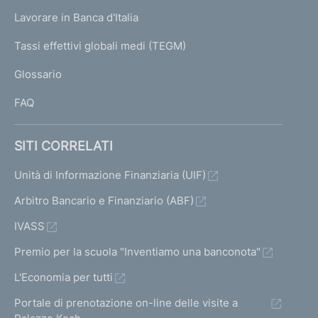
U
g
Lavorare in Banca d'Italia
T
e
I
Tassi effettivi globali medi (TEGM)
)
L
Glossario
I
FAQ
SITI CORRELATI
Unità di Informazione Finanziaria (UIF)
Arbitro Bancario e Finanziario (ABF)
IVASS
Premio per la scuola "Inventiamo una banconota"
L'Economia per tutti
Portale di prenotazione on-line delle visite a