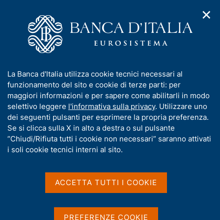
✕
H
A
o
C
p
m
e
r
e
r
i
p
c
Home
/
Compiti
/
m
a
a
Vigilanza sul sistema bancario e finanziario
/
e
g
n
Comunicazione di gravi incidenti ICT e delle minacce
I
La Banca d'Italia utilizza cookie tecnici necessari al
n
e
e
informatiche significative
n
funzionamento del sito e cookie di terze parti: per
u
l
d
f
maggiori informazioni e per sapere come abilitarli in modo
i
s
Comunicazione di gravi
o
selettivo leggere
l'informativa sulla privacy
. Utilizzare uno
n
i
r
dei seguenti pulsanti per esprimere la propria preferenza.
incidenti ICT e delle
a
t
m
Se si clicca sulla X in alto a destra o sul pulsante
v
o
minacce informatiche
i
a
“Chiudi/Rifiuta tutti i cookie non necessari” saranno attivati
g
t
i soli cookie tecnici interni al sito.
significative
a
i
z
v
i
a
o
ACCETTA TUTTI I COOKIE
Regolamento UE 2022/2554 - Resilienza
n
s
operativa digitale per il settore finanziario
e
u
(DORA)
i
PREFERENZE COOKIE