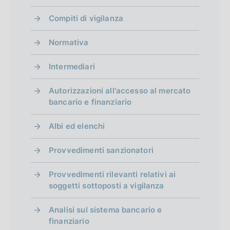
a
:
o
e
z
Compiti di vigilanza
:
n
i
:
o
Normativa
d
n
i
e
Intermediari
:
m
:
Autorizzazioni all'accesso al mercato
e
bancario e finanziario
n
Albi ed elenchi
t
Provvedimenti sanzionatori
o
Provvedimenti rilevanti relativi ai
soggetti sottoposti a vigilanza
Analisi sul sistema bancario e
finanziario