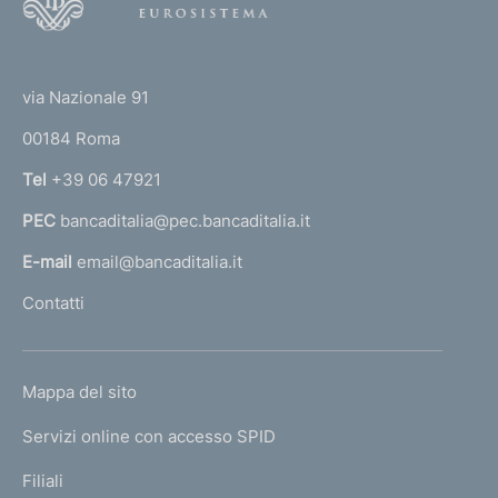
o
o
(
t
t
e
via Nazionale 91
o
r
00184 Roma
r
n
Tel
+39 06 47921
a
PEC
bancaditalia@pec.bancaditalia.it
a
l
E-mail
email@bancaditalia.it
l
Contatti
'
h
o
L
Mappa del sito
m
I
e
Servizi online con accesso SPID
N
p
K
Filiali
a