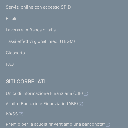
I
e
Servizi online con accesso SPID
N
p
K
Filiali
a
U
g
Lavorare in Banca d'Italia
T
e
I
Tassi effettivi globali medi (TEGM)
)
L
Glossario
I
FAQ
SITI CORRELATI
Unità di Informazione Finanziaria (UIF)
Arbitro Bancario e Finanziario (ABF)
IVASS
Premio per la scuola "Inventiamo una banconota"