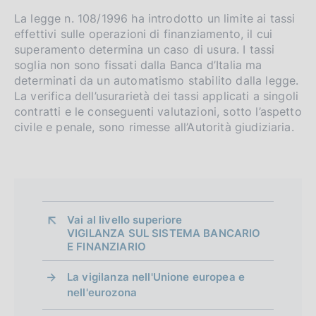
i
:
c
b
e
La legge n. 108/1996 ha introdotto un limite ai tassi
:
a
m
l
effettivi sulle operazioni di finanziamento, il cui
:
z
superamento determina un caso di usura. I tassi
i
e
:
i
soglia non sono fissati dalla Banca d’Italia ma
c
o
n
determinati da un automatismo stabilito dalla legge.
a
n
La verifica dell’usurarietà dei tassi applicati a singoli
z
t
e
contratti e le conseguenti valutazioni, sotto l’aspetto
i
:
o
civile e penale, sono rimesse all’Autorità giudiziaria.
o
:
n
e
:
:
Vai al livello superiore 
VIGILANZA SUL SISTEMA BANCARIO
E FINANZIARIO
La vigilanza nell'Unione europea e
nell'eurozona