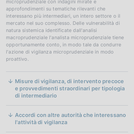
microprudenziale con indagini mirate e
approfondimenti su tematiche rilevanti che
interessano più intermediari, un intero settore o il
mercato nel suo complesso. Delle vulnerabilità di
natura sistemica identificate dall'analisi
macroprudenziale l'analista microprudenziale tiene
opportunamente conto, in modo tale da condurre
l'azione di vigilanza microprudenziale in modo
proattivo.
per rafforzare gli ambiti di reciproca
S
collaborazione istituzionale
Misure di vigilanza, di intervento precoce
e
relativo all'Osservatorio interistituzionale sulla
e provvedimenti straordinari per tipologia
partecipazione femminile negli organi di
di intermediario
z
amministrazione e controllo delle società
D
20 febbraio 2017
italiane
i
a
Accordi con altre autorità che interessano
o
D
16 luglio 2025
t
l'attività di vigilanza
a
Protocollo d'intesa relativo ai rapporti di
a
n
collaborazione (2025)
t
P