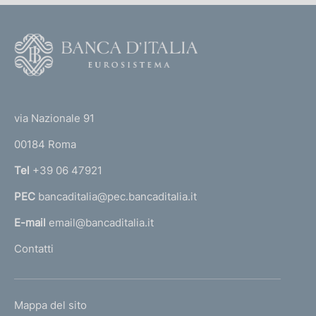
F
o
o
(
t
t
e
via Nazionale 91
o
r
00184 Roma
r
n
Tel
+39 06 47921
a
PEC
bancaditalia@pec.bancaditalia.it
a
l
E-mail
email@bancaditalia.it
l
Contatti
'
h
o
L
Mappa del sito
m