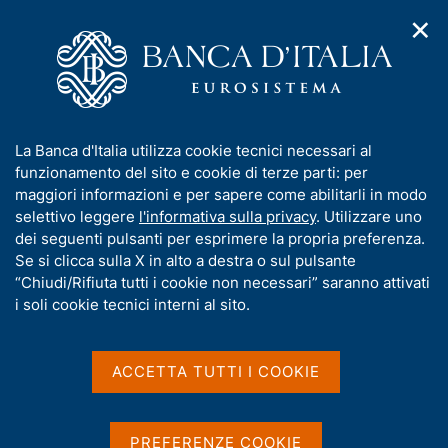
✕
H
A
o
C
p
m
e
r
e
r
i
p
c
Home
/
Compiti
/
m
a
a
Vigilanza sul sistema bancario e finanziario
/
e
g
n
Compiti di vigilanza
I
La Banca d'Italia utilizza cookie tecnici necessari al
n
e
e
n
funzionamento del sito e cookie di terze parti: per
u
l
Compiti di vigilanza
d
f
maggiori informazioni e per sapere come abilitarli in modo
i
s
o
selettivo leggere
l'informativa sulla privacy
. Utilizzare uno
n
i
r
dei seguenti pulsanti per esprimere la propria preferenza.
a
t
m
Se si clicca sulla X in alto a destra o sul pulsante
v
o
i
a
“Chiudi/Rifiuta tutti i cookie non necessari” saranno attivati
Condividi
S
g
t
i soli cookie tecnici interni al sito.
t
a
i
a
z
v
m
i
a
o
ACCETTA TUTTI I COOKIE
p
n
s
a
IN QUESTA PAGINA
e
l
u
a
i
La vigilanza microprudenziale
PREFERENZE COOKIE