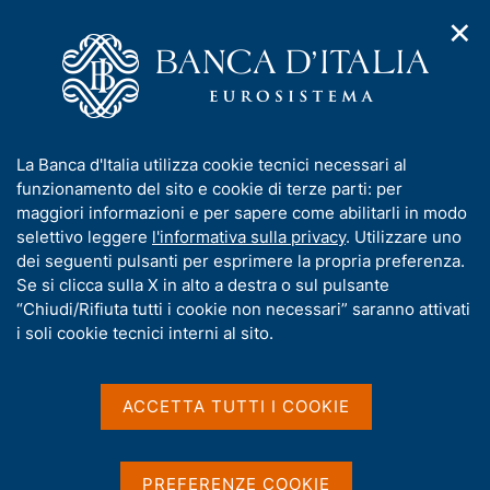
✕
H
A
o
C
p
m
e
r
e
r
i
p
c
Home
/
Compiti
/
Gestione dei sistemi di pagamento
/
m
a
a
ECMS: la gestione armonizzata in pooling delle garanzie
e
g
n
I
La Banca d'Italia utilizza cookie tecnici necessari al
n
e
e
ECMS: la gestione
n
funzionamento del sito e cookie di terze parti: per
u
l
d
f
maggiori informazioni e per sapere come abilitarli in modo
armonizzata in pooling
i
s
o
selettivo leggere
l'informativa sulla privacy
. Utilizzare uno
n
i
delle garanzie
r
dei seguenti pulsanti per esprimere la propria preferenza.
a
t
m
Se si clicca sulla X in alto a destra o sul pulsante
v
o
i
a
“Chiudi/Rifiuta tutti i cookie non necessari” saranno attivati
g
t
i soli cookie tecnici interni al sito.
a
i
Condividi
z
S
v
i
t
a
o
ACCETTA TUTTI I COOKIE
a
n
s
m
e
u
p
i
a
PREFERENZE COOKIE