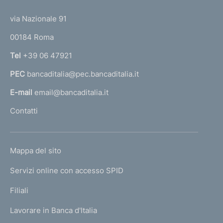
t
t
e
via Nazionale 91
o
r
00184 Roma
r
n
Tel
+39 06 47921
a
PEC
bancaditalia@pec.bancaditalia.it
a
l
E-mail
email@bancaditalia.it
l
Contatti
'
h
o
L
Mappa del sito
m
I
e
Servizi online con accesso SPID
N
p
K
Filiali
a
U
g
Lavorare in Banca d'Italia
T
e