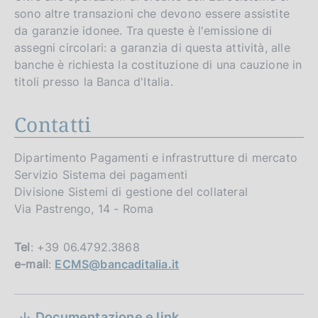
sono altre transazioni che devono essere assistite
da garanzie idonee. Tra queste è l'emissione di
assegni circolari: a garanzia di questa attività, alle
banche è richiesta la costituzione di una cauzione in
titoli presso la Banca d'Italia.
Contatti
Dipartimento Pagamenti e infrastrutture di mercato
D
11 marzo 2026
Servizio Sistema dei pagamenti
a
approvato il 10 marzo 2026 - Versione 2026.1,
Divisione Sistemi di gestione del collateral
applicabile dal 30 marzo 2026
t
Via Pastrengo, 14 - Roma
a
D
11 marzo 2026
P
a
approvato il 10 marzo 2026 - Versione 2026.1,
u
Tel
: +39 06.4792.3868
applicabile dal 30 marzo 2026
t
b
e-mail
:
ECMS@bancaditalia.it
a
b
D
15 aprile 2025
P
l
a
approvato il 6 aprile 2025 - Versione 2025.1,
S
u
applicabile dal 16 giugno 2025
i
t
D
09 dicembre 2024
Documentazione e link