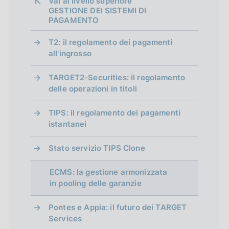
o
Vai al livello superiore 
o
b
z
i
e
:
b
o
:
a
P
a
:
GESTIONE DEI SISTEMI DI
l
e
n
l
i
f
c
:
:
b
n
z
u
PAGAMENTO
z
i
:
e
i
o
a
:
l
e
i
b
i
o
c
:
:
c
n
z
T2: il regolamento dei pagamenti
i
:
o
b
o
a
:
a
e
n
i
all'ingrosso
c
:
n
l
n
z
z
:
o
a
e
i
e
d
i
i
:
n
TARGET2-Securities: il regolamento
z
:
c
:
o
o
delle operazioni in titoli
i
e
i
:
a
:
n
n
:
o
z
m
e
e
TIPS: il regolamento dei pagamenti
:
n
i
:
istantanei
:
e
e
o
:
:
:
n
n
Stato servizio TIPS Clone
:
e
t
:
ECMS: la gestione armonizzata
:
o
in pooling delle garanzie
Pontes e Appia: il futuro dei TARGET
Services