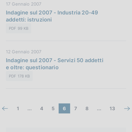
i
D
17 Gennaio 2007
b
o
a
Indagine sul 2007 - Industria 20-49
l
n
t
addetti: istruzioni
i
e
a
c
:
PDF 99 KB
P
a
u
z
b
i
D
12 Gennaio 2007
b
o
a
Indagine sul 2007 - Servizi 50 addetti
l
n
t
e oltre: questionario
i
e
a
c
:
PDF 178 KB
P
a
u
z
b
i
b
o
C
l
(
V
V
(
V
V
(
1
...
4
5
6
7
8
...
13
V
V
n
i
e
c
a
a
c
a
a
c
a
o
a
c
:
o
i
i
o
i
i
o
i
i
a