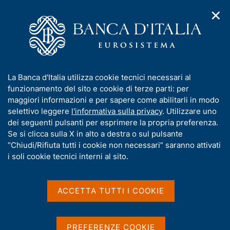
✕
H
A
o
C
p
m
e
r
e
r
i
p
c
Home
/
Statistiche
/
Indagini su famiglie e imprese
/
m
a
a
Imprese industriali e dei servizi
/
e
g
n
Microdati sulle imprese industriali e dei servizi
/
I
La Banca d'Italia utilizza cookie tecnici necessari al
n
e
e
Questionari dell'Indagine sulle imprese industriali e dei servizi
n
funzionamento del sito e cookie di terze parti: per
u
l
d
f
maggiori informazioni e per sapere come abilitarli in modo
i
s
o
selettivo leggere
l'informativa sulla privacy
. Utilizzare uno
n
i
Questionari dell'Indagine
r
dei seguenti pulsanti per esprimere la propria preferenza.
a
t
m
Se si clicca sulla X in alto a destra o sul pulsante
v
sulle imprese industriali e
o
i
a
“Chiudi/Rifiuta tutti i cookie non necessari” saranno attivati
g
dei servizi
t
i soli cookie tecnici interni al sito.
a
i
z
v
i
a
o
ACCETTA TUTTI I COOKIE
I questionari sono distinti in quattro categorie:
n
s
imprese industriali e imprese dei servizi, 20-49
e
u
addetti e 50 addetti e oltre. Le imprese con 20-49
i
PREFERENZE COOKIE