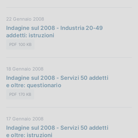
D
22 Gennaio 2008
a
Indagine sul 2008 - Industria 20-49
t
addetti: istruzioni
a
PDF 100 KB
P
u
b
D
18 Gennaio 2008
b
a
Indagine sul 2008 - Servizi 50 addetti
l
t
e oltre: questionario
i
a
c
PDF 170 KB
P
a
u
z
b
i
D
17 Gennaio 2008
b
o
a
Indagine sul 2008 - Servizi 50 addetti
l
n
t
e oltre: istruzioni
i
e