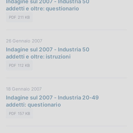
Indagine sul 2007 - Industria 50
l
n
t
addetti e oltre: questionario
i
e
a
c
:
PDF 211 KB
P
a
u
z
b
i
D
26 Gennaio 2007
b
o
a
Indagine sul 2007 - Industria 50
l
n
t
addetti e oltre: istruzioni
i
e
a
c
:
PDF 112 KB
P
a
u
z
b
i
D
18 Gennaio 2007
b
o
a
Indagine sul 2007 - Industria 20-49
l
n
t
addetti: questionario
i
e
a
c
:
PDF 157 KB
P
a
u
z
b