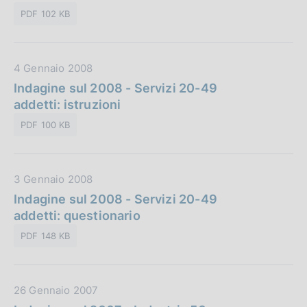
a
c
:
PDF 102 KB
P
a
u
z
b
i
D
4 Gennaio 2008
b
o
a
Indagine sul 2008 - Servizi 20-49
l
n
t
addetti: istruzioni
i
e
a
c
:
PDF 100 KB
P
a
u
z
b
i
D
3 Gennaio 2008
b
o
a
Indagine sul 2008 - Servizi 20-49
l
n
t
addetti: questionario
i
e
a
c
:
PDF 148 KB
P
a
u
z
b
i
D
26 Gennaio 2007
b
o
a