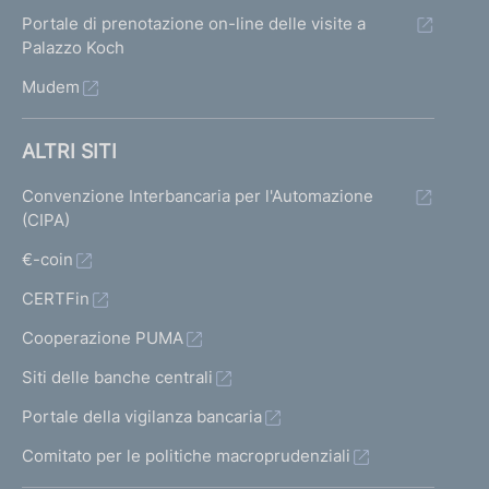
e
Portale di prenotazione on-line delle visite a
Palazzo Koch
n
Mudem
t
e
ALTRI SITI
1
Convenzione Interbancaria per l'Automazione
(CIPA)
€-coin
CERTFin
Cooperazione PUMA
Siti delle banche centrali
Portale della vigilanza bancaria
Comitato per le politiche macroprudenziali