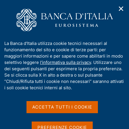
✕
H
A
o
C
p
m
e
r
e
r
i
p
c
Home
/
Statistiche
/
Indagini su famiglie e imprese
/
m
a
a
Imprese industriali e dei servizi
/
e
g
n
Microdati sulle imprese industriali e dei servizi
/
I
La Banca d'Italia utilizza cookie tecnici necessari al
n
e
e
Questionari del Sondaggio congiunturale sulle imprese
n
funzionamento del sito e cookie di terze parti: per
u
l
industriali e dei servizi
d
f
maggiori informazioni e per sapere come abilitarli in modo
i
s
o
selettivo leggere
l'informativa sulla privacy
. Utilizzare uno
n
i
r
dei seguenti pulsanti per esprimere la propria preferenza.
a
t
Questionari del Sondaggio
m
Se si clicca sulla X in alto a destra o sul pulsante
v
o
i
a
“Chiudi/Rifiuta tutti i cookie non necessari” saranno attivati
congiunturale sulle
g
t
i soli cookie tecnici interni al sito.
a
imprese industriali e dei
i
z
v
i
servizi
a
o
ACCETTA TUTTI I COOKIE
n
s
e
u
Per le imprese dell'industria in senso stretto e dei
i
PREFERENZE COOKIE