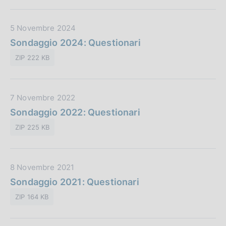
P
u
D
5 Novembre 2024
b
a
Sondaggio 2024: Questionari
b
t
l
ZIP 222 KB
a
i
P
c
u
a
D
7 Novembre 2022
b
z
a
Sondaggio 2022: Questionari
b
i
t
l
o
ZIP 225 KB
a
i
n
P
c
e
u
a
:
D
8 Novembre 2021
b
z
a
Sondaggio 2021: Questionari
b
i
t
l
o
ZIP 164 KB
a
i
n
P
c
e