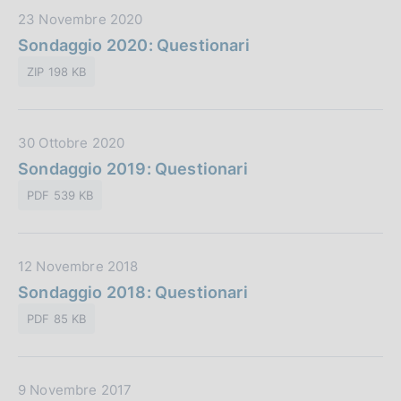
u
a
:
D
23 Novembre 2020
b
z
a
Sondaggio 2020: Questionari
b
i
t
l
o
ZIP 198 KB
a
i
n
P
c
e
u
a
:
D
30 Ottobre 2020
b
z
a
Sondaggio 2019: Questionari
b
i
t
l
o
PDF 539 KB
a
i
n
P
c
e
u
a
:
D
12 Novembre 2018
b
z
a
Sondaggio 2018: Questionari
b
i
t
l
o
PDF 85 KB
a
i
n
P
c
e
u
a
:
D
9 Novembre 2017
b
z