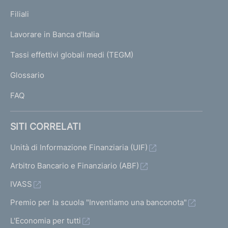
r
p
c
c
K
Filiali
a
i
h
U
h
g
Lavorare in Banca d'Italia
T
e
s
e
e
I
Tassi effettivi globali medi (TEGM)
r
)
r
u
L
m
m
Glossario
I
l
a
a
FAQ
t
t
t
a
a
a
SITI CORRELATI
1
p
t
Unità di Informazione Finanziaria (UIF)
r
i
Arbitro Bancario e Finanziario (ABF)
e
IVASS
c
Premio per la scuola "Inventiamo una banconota"
e
L'Economia per tutti
d